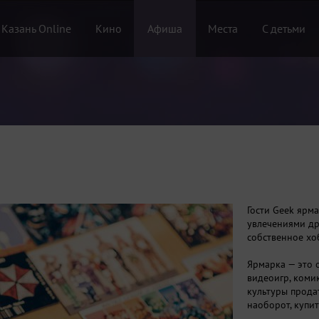
 Казань Online
Кино
Афиша
Места
С детьми
Гости Geek ярма
увлечениями др
собственное хо
Ярмарка — это 
видеоигр, коми
культуры продат
наоборот, купит