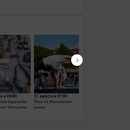
54307
1369
115
та в 08:00
11 августа в 07:00
Завтра в 11:00
сная барахолка
Йога на Московском
Утренняя вечеринка
 им. Тинчурина
рынке
для родителей