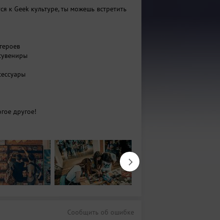
тся к Geek культуре, ты можешь встретить
ргероев
 сувениры
сессуары
огое другое!
Сообщить об ошибке