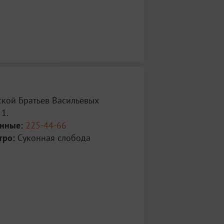
ской Братьев Васильевых
1.
анные:
225-44-66
тро:
Суконная слобода