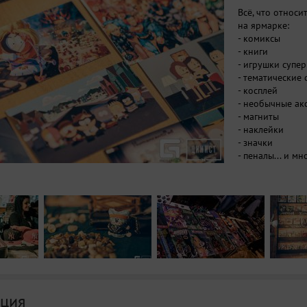
Всё, что относи
на ярмарке:
- комиксы
- книги
- игрушки супе
- тематические
- косплей
- необычные ак
- магниты
- наклейки
- значки
- пеналы... и мн
ция