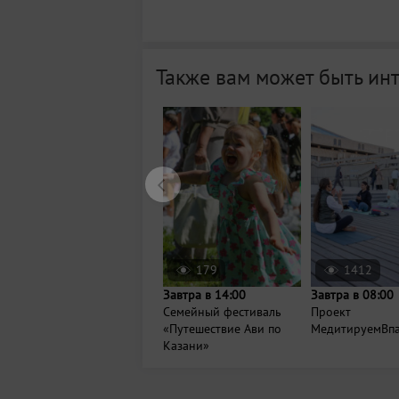
Также вам может быть ин
179
1412
Завтра в 14:00
Завтра в 08:00
Семейный фестиваль
Проект
«Путешествие Ави по
МедитируемВп
Казани»