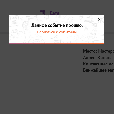
Дата
11 ноября в 15:00
Данное событие прошло.
Вернуться к событиям
Место:
Мастер
Адрес:
Зинина, 
Контактные д
Ближайшее ме