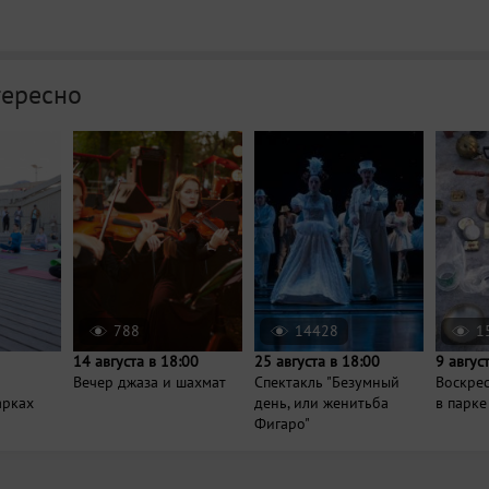
тересно
788
14428
1
14 августа в 18:00
25 августа в 18:00
9 авгус
Вечер джаза и шахмат
Спектакль "Безумный
Воскре
арках
день, или женитьба
в парке
Фигаро"