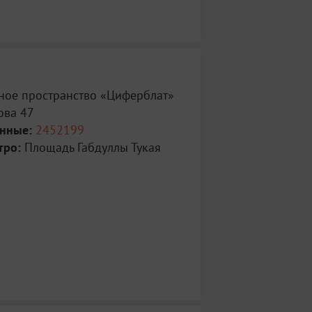
ное пространство «Циферблат»
ова 47
анные:
2452199
тро:
Площадь Габдуллы Тукая