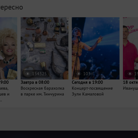
тересно
154325
103
1
19:00
Завтра в 08:00
Сегодня в 19:00
18 октя
ева,
Воскресная барахолка
Концерт-посвящение
Иванушк
шев и
в парке им. Тинчурина
Зули Камаловой
.