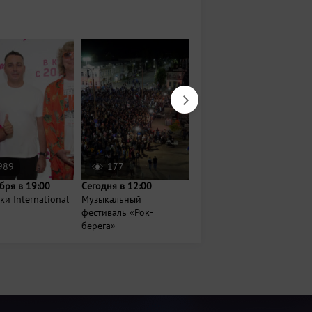
989
177
143
бря в 19:00
Сегодня в 12:00
Сегодня в 17:00
и International
Музыкальный
Музыкальный опен-эйр
фестиваль «Рок-
«Сайдашстан»
берега»