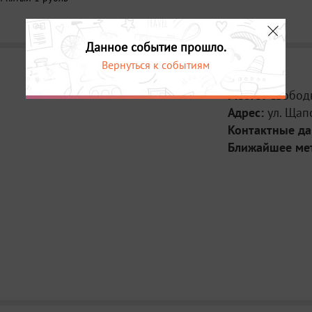
Данное событие прошло.
Вернуться к событиям
Место:
Свобод
Адрес:
ул. Щап
Контактные д
Ближайшее ме