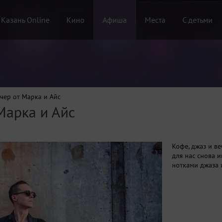
 Казань Online
Кино
Афиша
Места
С детьми
чер от Марка и Айс
Марка и Айс
Кофе, джаз и ве
для нас снова и
нотками джаза и