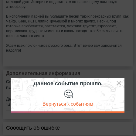
молодой дуэт Йокерит и подарит вам по-настоящему ламповую
атмосферу.
В исполнении парней вы услышите песни таких прекрасных групп, как:
Чайф, Кино, ЛСП, Ляпис Трубецкой и многих других. Песни, под
которые влюбляются, расстаются, мечтают, грустят, взрослеют,
переживают трудные моменты и вновь находят в себе силы начать
жизнь с чистого листа.
Ждём всех поклонников русского рока. Этот вечер вам запомнится
надолго!
Дополнительная информация
Данное событие прошло.
Стоимость билетов:
Вход: по тарифам кофейни, 2,5 руб. минута
🤔
Дата:
Вернуться к событиям
14 июля в 20:00
Сообщить об ошибке