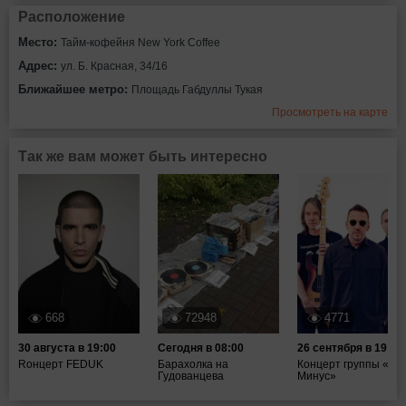
Расположение
Место:
Тайм-кофейня New York Coffee
Адрес:
ул. Б. Красная, 34/16
Ближайшее метро:
Площадь Габдуллы Тукая
Просмотреть на карте
Так же вам может быть интересно
668
72948
4771
30 августа в 19:00
Сегодня в 08:00
26 сентября в 19:00
Rонцерт FEDUK
Барахолка на
Концерт группы «Та
Гудованцева
Минус»