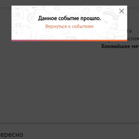
Данное событие прошло.
Вернуться к событиям
Место:
Мега
Адрес:
проспек
Ближайшее ме
тересно