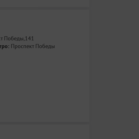
т Победы,141
тро:
Проспект Победы