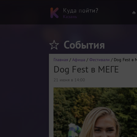
🔥
События
Главная
/
Афиша
/
Фестивали
/ Dog Fest в 
Dog Fest в МЕГЕ
21 июня в 14:00