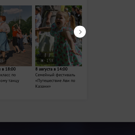
05
158
110
 в 18:00
8 августа в 14:00
Сегодня в 19:30
класс по
Семейный фестиваль
Показ ретро-фильма
ному танцу
«Путешествие Ави по
«Безбилетная
Казани»
пассажирка»