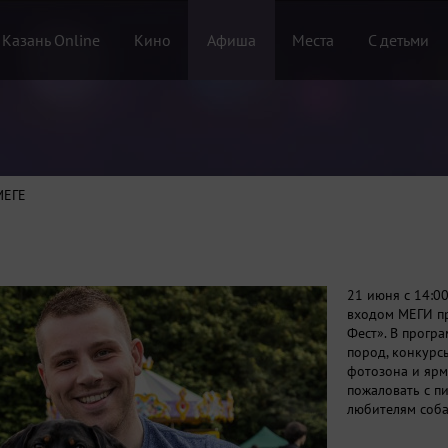
 Казань Online
Кино
Афиша
Места
С детьми
МЕГЕ
21 июня с 14:0
входом МЕГИ пр
Фест». В прогр
пород, конкурсы
фотозона и ярм
пожаловать с п
любителям соба