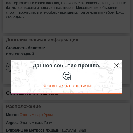
мастер‑классы и соревнования, творческие активности, танцевальные
батлы, фотозоны и призы от партнеров. Мероприятие объединит
спорт, творчество и атмосферу праздника под открытым небом. Вход
свободный.
Дополнительная информация
Стоимость билетов:
Вход свободный
Данное событие прошло.
Дата:
1 июня в 14:00
🤔
Вернуться к событиям
Сообщить об ошибке
Расположение
Место:
Экстрим-парк Урам
Адрес:
Экстрим парк Урам
Ближайшее метро:
Площадь Габдуллы Тукая