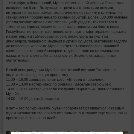
1 сентября, в День знаний, Музею естественной истории Татарстана
исполняется 8 лет. Экскурсии, встречи с интересными людьми,
интерактивные программы, экологические праздники и конкурсы – в
стенах музея прошло немало важных событий. Более 500 000 человек
успели познакомиться с его экспозицией: увидеть, как светятся в
темноте минералы, какими полезными ископаемыми богата наша
Республика, потрогать настоящие метеориты, сфотографироваться с
мамонтенком и саблезубым тигром, посмотреть на скелеты
динозавров, пещерного медведя и других существ, обитавших задолго
до появления человека. Музей предстает своеобразной машиной
времени, позволяющей совершить путешествие на миллионы лет
назад, открыть для себя совсем другую Землю с ее загадочными
обитателями.
В свой день рождения Музей естественной истории Татарстана
подготовил праздничную программу:
11.00 – 16.00 занимательный квест «Вперед в прошлое»;
11.00 – 13.00 мастер-класс по оригами «Веселые зверюшки»;
14.00 – 16.00 мастер-класс по созданию открыток «С днем рождения,
Музей!»;
14.00 – 16.00 детский аквагрим.
8 лет – это только начало. Музей продолжает развиваться, с каждым
годом экспонатов становится все больше. А в планах еще много новых
проектов и интересных идей.