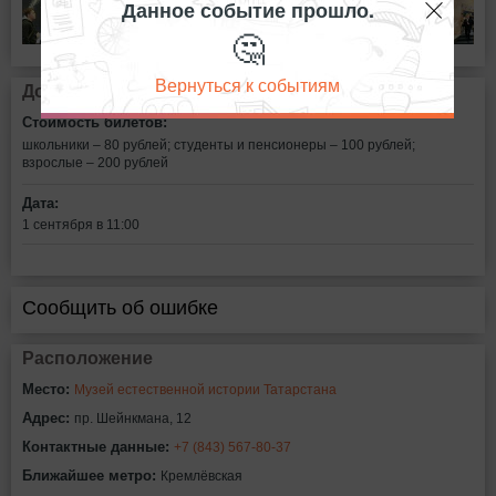
Данное событие прошло.
🤔
Вернуться к событиям
Дополнительная информация
Стоимость билетов:
школьники – 80 рублей;
студенты и пенсионеры – 100 рублей;
взрослые – 200 рублей
Дата:
1 сентября в 11:00
Сообщить об ошибке
Расположение
Место:
Музей естественной истории Татарстана
Адрес:
пр. Шейнкмана, 12
Контактные данные:
+7 (843) 567-80-37
Ближайшее метро:
Кремлёвская