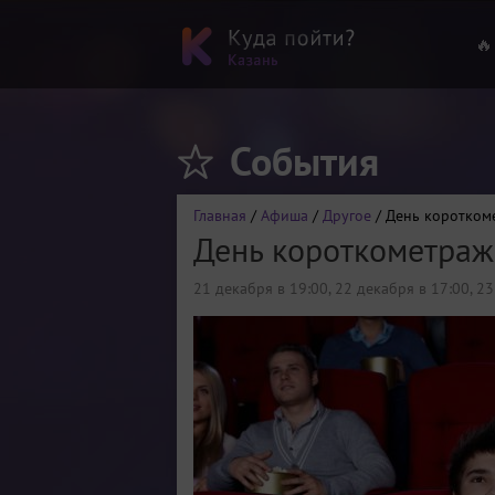
🔥
События
Главная
/
Афиша
/
Другое
/ День коротком
День короткометраж
21 декабря в 19:00
,
22 декабря в 17:00
,
23