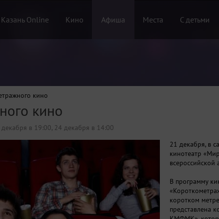
 Казань Online
Кино
Афиша
Места
С детьми
етражного кино
ного кино
 декабря в 19:00
,
24 декабря в 14:00
21 декабря, в с
кинотеатр «Мир
всероссийской 
В программу ки
«Короткометраж
коротком метре
представлена к
КМФМК», котора