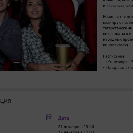
и «Татарстански
Начиная с этог
планируют соби
татарстанскими
показываться в 
народных проек
кинопоказах).
Расписание:
- «Кинотавр» - 
- «Татарстански
- «Россия молод
- «Звезды в кор
- «Короткометр
14.00.
ция
Дата
21 декабря в 19:00
22 декабря в 17:00