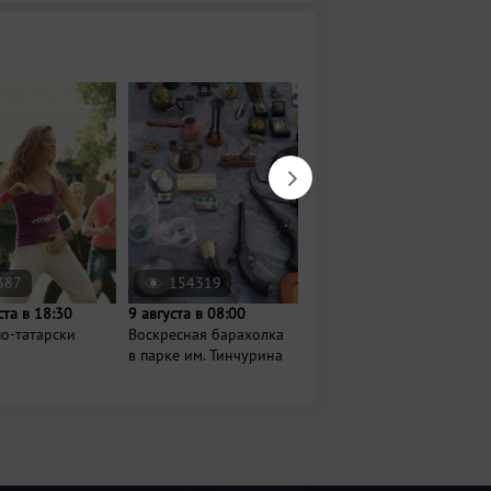
387
154319
876
ста в 18:30
9 августа в 08:00
14 августа в 18:00
о-татарски
Воскресная барахолка
Вечер джаза и шахмат
в парке им. Тинчурина