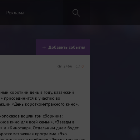
Реклама
Добавить события
2466
0
амый короткий день в году, казанский
» присоединится к участию во
акции «День короткометражного кино».
нопоказов вошли три сборника:
ное кино для всей семьи», «Звезды в
» и «Кинотавр». Отдельным днем будет
ороткометражная программа «Эхо
я отражена в подборке «Россия молодая»