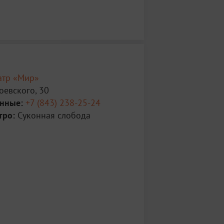
атр «Мир»
оевского, 30
анные:
+7 (843) 238-25-24
тро:
Суконная слобода