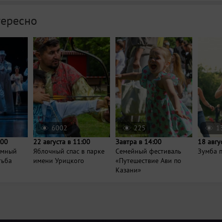
тересно
6002
225
1
:00
22 августа в 11:00
Завтра в 14:00
18 авгу
умный
Яблочный спас в парке
Семейный фестиваль
Зумба п
тьба
имени Урицкого
«Путешествие Ави по
Казани»