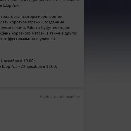
е Шорт’ы».
о года, организаторы мероприятия
рать короткометражки, созданные
 режиссерами. Работы будут ежегодно
«День короткого метра», а также в других
тах (фестивальных и уличных
21 декабря в 19.00;
е Шорт’ы» - 22 декабря в 17.00;
ая» - 22 декабря в 19.00;
отком метре» - 23 декабря в 19.00;
ажное кино для всей семьи» - 24 декабря в
Сообщить об ошибке