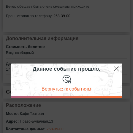
Вечер обещает быть очень смешным, приходите!
Бронь столов по телефону:
258-39-00
Дополнительная информация
Стоимость билетов:
Вход свободный
Дата:
Данное событие прошло.
17 сентября в 19:00
🤔
Вернуться к событиям
Сообщить об ошибке
Расположение
Место:
Кафе Театрал
Адрес:
Право-Булачная,13
Контактные данные:
258-39-00