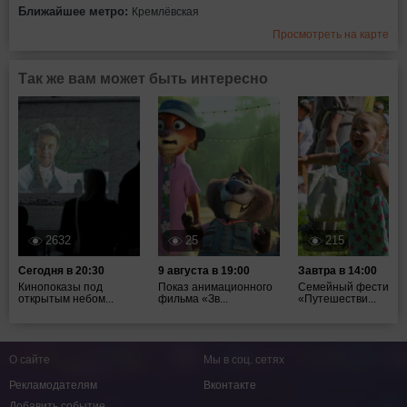
Ближайшее метро:
Кремлёвская
Просмотреть на карте
Так же вам может быть интересно
2632
25
215
Сегодня в 20:30
9 августа в 19:00
Завтра в 14:00
Кинопоказы под
Показ анимационного
Семейный фестивал
открытым небом...
фильма «Зв...
«Путешестви...
О сайте
Мы в соц. сетях
Рекламодателям
Вконтакте
Добавить событие