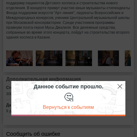
поддержку пациентов Детского хосписа и строительства нового
отделения. В концерте примут участие юные музыканты-стипендиаты
Фонда поддержки искусств "Арт-линия", лауреаты Всероссийских и
Международных конкурсов, ученики Центральной музыкальной школы
при Московской консерватории. Среди участников программы
правнуки поэта-героя Мусы Джалиля. Все денежные средства,
собранные во время этого концерта, пойдут на строительство второго
здания хосписа в Казани.
Дополнительная информация
Данное событие прошло.
Стоимость билетов:
🤔
300
рублей
Дата:
Вернуться к событиям
9 декабря в 18:00
Сообщить об ошибке