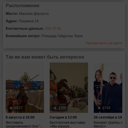
Расположение
Место:
Магазин Дерзость
Адрес:
Пушкина 24.
Контактные данные:
259-75-56
Ближайшее метро:
Площадь Габдуллы Тукая
Просмотреть на карте
Так же вам может быть интересно
8937
1295
4748
8 августа в 10:00
Сегодня в 13:00
26 сентября в 19:00
Фестиваль
Бесплатная выставка
Концерт группы «Та
средневекового боя "...
«Мы игрушк...
Минус»