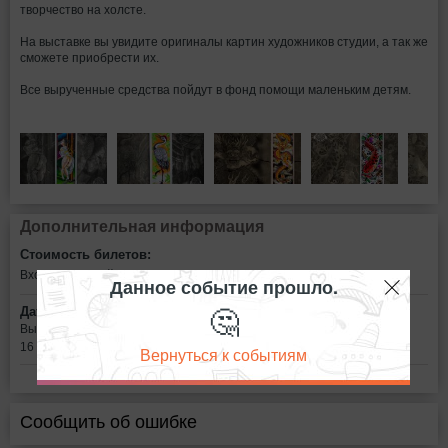
творчество на холсте.
На выставке вы увидите оригиналы картин художников студии, а так же
сможете приобрести их.
Все вырученные средства пойдут в фонд помощи маленьким детям.
Дополнительная информация
Стоимость билетов:
Вход свободный
Данное событие прошло.
🤔
Дата:
Выставка будет работать
16 и 17 декабря время с 12:00 до 20:00
Вернуться к событиям
Сообщить об ошибке