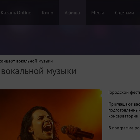
 Казань Online
Кино
Афиша
Места
С детьми
концерт вокальной музыки
 вокальной музыки
Городской фест
Приглашают вас
подготовленный
консерватории
В программе ро