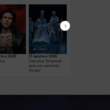
633
14425
742
ста в 20:00
25 августа в 18:00
14 августа в 18:00
boy
Спектакль "Безумный
Вечер джаза и шахмат
день, или женитьба
Фигаро"