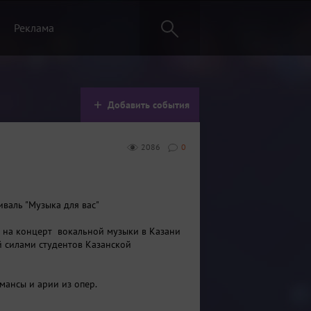
Реклама
Добавить события
2086
0
иваль "Музыка для вас"
 на концерт вокальной музыки в Казани
 силами студентов Казанской
.
мансы и арии из опер.