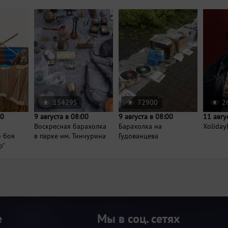
154295
72900
2
00
9 августа в 08:00
9 августа в 08:00
11 авгу
Воскресная барахолка
Барахолка на
Xoliday
о боя
в парке им. Тинчурина
Гудованцева
р"
е
Мы в соц. сетях