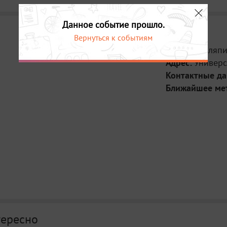
Данное событие прошло.
Вернуться к событиям
Место:
Шаляпи
Адрес:
Универси
Контактные д
Ближайшее ме
тересно