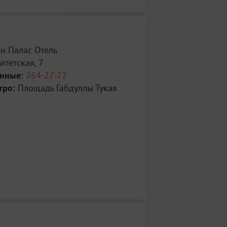
н Палас Отель
тетская, 7
анные:
264-27-72
тро:
Площадь Габдуллы Тукая