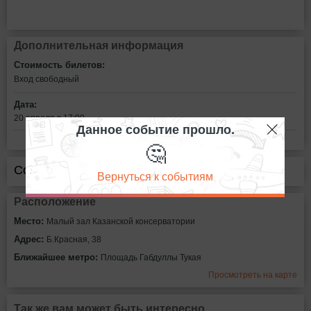
Дополнительная информация
Стоимость билетов:
Вход свободный
Дата:
20 апреля в 17:00
Данное событие прошло.
🤔
Сообщить об ошибке
Вернуться к событиям
Расположение
Место:
Малый зал Казанской консерватории
Адрес:
Б.Красная, 38
Ближайшее метро:
Площадь Габдуллы Тукая
Просмотреть на карте
Так же вам может быть интересно