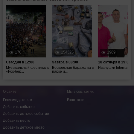
176
154325
1989
Сегодня в 12:00
Завтра в 08:00
18 октября в 19:00
Музыкальный фестиваль
Воскресная барахолка в
Иванушки Internation
«Рок-бер...
парке и...
О сайте
Мы в соц. сетях
Рекламодателям
Вконтакте
Добавить событие
Добавить детское событие
Добавить место
Добавить детское место