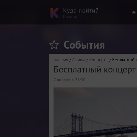
🔥
События
Главная
/
Афиша
/
Концерты
/ Бесплатный к
Бесплатный концерт 
7 января в 21:00