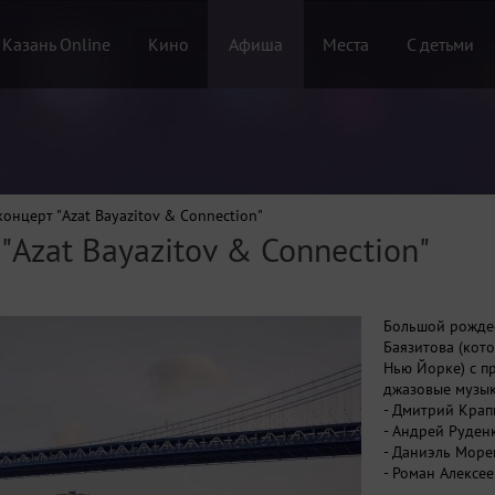
 Казань Online
Кино
Афиша
Места
С детьми
онцерт "Azat Bayazitov & Connection"
"Azat Bayazitov & Connection"
Большой рождес
Баязитова (кот
Нью Йорке) с п
джазовые музык
- Дмитрий Крап
- Андрей Руден
- Даниэль Морен
- Роман Алексее