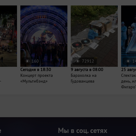
160
72912
1
Сегодня в 18:30
9 августа в 08:00
25 авгу
Концерт проекта
Барахолка на
Спектак
-
«Мультибэнд»
Гудованцева
день, и
Фигаро
е
Мы в соц. сетях