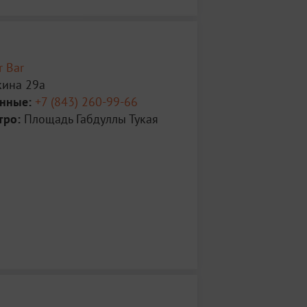
r Bar
кина 29а
анные:
+7 (843) 260-99-66
тро:
Площадь Габдуллы Тукая