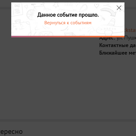
Данное событие прошло.
Вернуться к событиям
Место:
Rocksta
Адрес:
ул. Пуш
Контактные д
Ближайшее ме
тересно