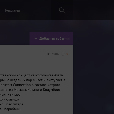
Реклама
Добавить события
3006
0
твенский концерт саксофониста Азата
орый с недавних пор живет и выступает в
роектом Connection в составе котрого
анты из Москвы, Казани и Колумбии:
ивин - гитара
ко - клавиши
о - бас-гитара
в - барабаны.