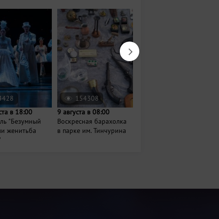
4428
154308
635
ста в 18:00
9 августа в 08:00
Завтра в 20:00
ль "Безумный
Воскресная барахолка
Концерт-дискотека
ли женитьба
в парке им. Тинчурина
Фирдуса Тямаева
"