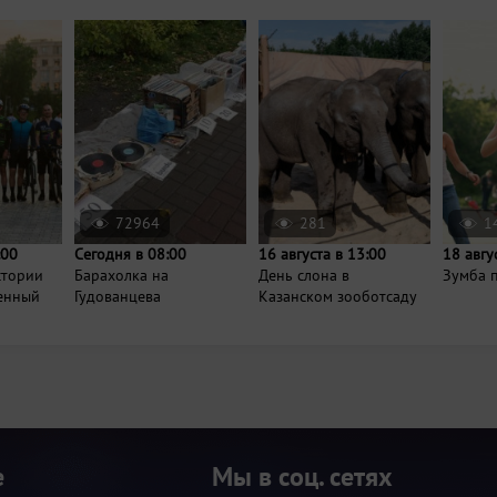
72964
281
1
:00
Сегодня в 08:00
16 августа в 13:00
18 авгу
стории
Барахолка на
День слона в
Зумба п
енный
Гудованцева
Казанском зооботсаду
е
Мы в соц. сетях