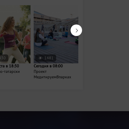
430
1481
6034
ста в 18:30
Сегодня в 08:00
22 августа в 11:00
о-татарски
Проект
Яблочный спас в парке
МедитируемВпарках
имени Урицкого