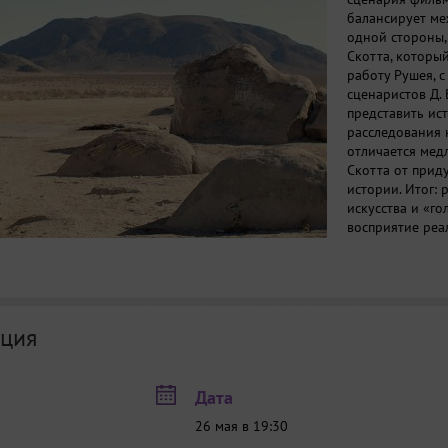
балансирует ме
одной стороны,
Скотта, которы
работу Рушея, с
сценаристов Д. 
представить ис
расследования к
отличается мед
Скотта от прид
истории. Итог:
искусства и «г
восприятие реа
Режиссер Пьер Б
Регистрация
ция
Дата
26 мая в 19:30