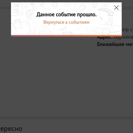
Данное событие прошло.
Вернуться к событиям
Место:
Центр 
Адрес:
Бурхана
Ближайшее ме
тересно