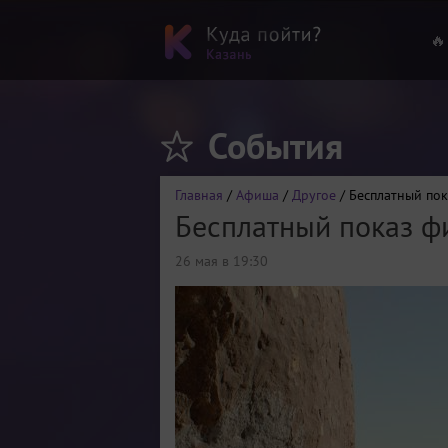
🔥
События
Главная
/
Афиша
/
Другое
/ Бесплатный пок
Бесплатный показ фи
26 мая в 19:30