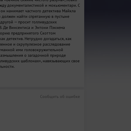
жду документалистикой и мокьюментари. С
 он нанимает частного детектива Майкла
й должен найти спрятанную в пустыне
 другой — просит голливудских
В. Де Винсентиса и Энтони Пэкхема
торию предпринятого Скоттом
ак детектив. Нетрудно догадаться, как
ленное и скрупулезное расследование
уманной ими головокружительной
 размышления о загадочной природе
олливудских шаблонах», навязывающих свое
льности.
исмут. Германия, 2016. 93 мин. 12+
Сообщить об ошибке