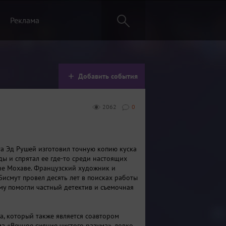
Реклама
Добавить события
2062
0
та Эд Рушей изготовил точную копию куска
ды и спрятал ее где-то среди настоящих
не Мохаве. Французский художник и
Бисмут провел десять лет в поисках работы
ему помогли частный детектив и съемочная
а, который также является соавтором
а «Вечное сияние чистого разума», ловко