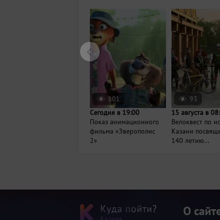
101
93
Сегодня в 19:00
15 августа в 08
Показ анимационного
Велоквест по и
фильма «Зверополис
Казани посвящ
2»
140 летию...
О сайт