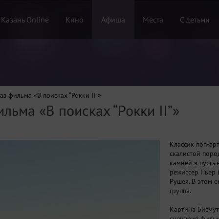
 Казань Online
Кино
Афиша
Места
С детьми
аз фильма «В поисках “Рокки II”»
льма «В поисках “Рокки II”»
Классик поп-ар
скалистой поро
камней в пусты
режиссер Пьер 
Рушея. В этом 
группа.
Картина Бисмут
сценария фильм