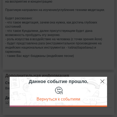
на восприятие и концентрацию
Практикум направлен на изучение/углубление техники медитации.
Будет рассказано:
- что такое медитация, зачем она нужна, как достичь глубоких
состояний.
- что такое Кундалини, далее присутствующим будет дана
возможность пробудить эту энергию.
- роль искусства в воздействие на человека (с точки зрения йоги)
- будет представлена рага (инструментальное произведение на
индийских национальных инструментах - табла(барабаны) и
гармоника.
- также Вас ждут бхаджаны (индийские песни)
Дополнительная информация
Данное событие прошло.
Стоимость билетов:
🤔
Вход свободный, предварительная запись не требуется.
Вернуться к событиям
Дата:
12 февраля в 11:00