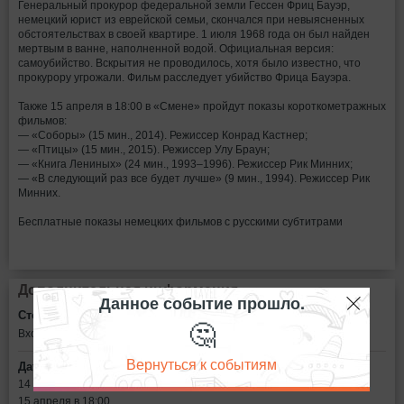
Генеральный прокурор федеральной земли Гессен Фриц Бауэр,
немецкий юрист из еврейской семьи, скончался при невыясненных
обстоятельствах в своей квартире. 1 июля 1968 года он был найден
мертвым в ванне, наполненной водой. Официальная версия:
самоубийство. Вскрытия не проводилось, хотя было известно, что
прокурору угрожали. Фильм расследует убийство Фрица Бауэра.
Также 15 апреля в 18:00 в «Смене» пройдут показы короткометражных
фильмов:
— «Соборы» (15 мин., 2014). Режиссер Конрад Кастнер;
— «Птицы» (15 мин., 2015). Режиссер Улу Браун;
— «Книга Лениных» (24 мин., 1993–1996). Режиссер Рик Минних;
— «В следующий раз все будет лучше» (9 мин., 1994). Режиссер Рик
Минних.
Бесплатные показы немецких фильмов с русскими субтитрами
Дополнительная информация
Данное событие прошло.
Стоимость билетов:
🤔
Вход — добровольный взнос.
Вернуться к событиям
Дата:
14 апреля в 18:00
15 апреля в 18:00