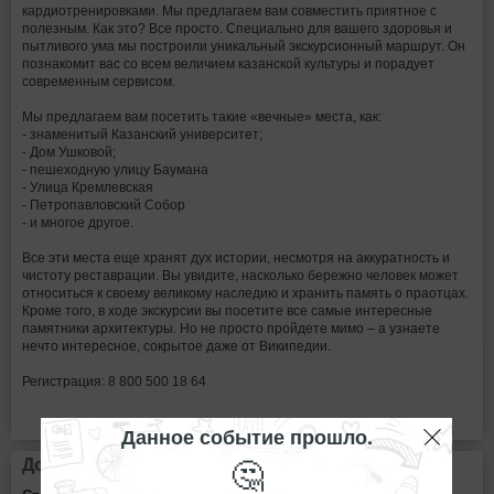
кардиотренировками. Мы предлагаем вам совместить приятное с
полезным. Как это? Все просто. Специально для вашего здоровья и
пытливого ума мы построили уникальный экскурсионный маршрут. Он
познакомит вас со всем величием казанской культуры и порадует
современным сервисом.
Мы предлагаем вам посетить такие «вечные» места, как:
- знаменитый Казанский университет;
- Дом Ушковой;
- пешеходную улицу Баумана
- Улица Кремлевская
- Петропавловский Собор
- и многое другое.
Все эти места еще хранят дух истории, несмотря на аккуратность и
чистоту реставрации. Вы увидите, насколько бережно человек может
относиться к своему великому наследию и хранить память о праотцах.
Кроме того, в ходе экскурсии вы посетите все самые интересные
памятники архитектуры. Но не просто пройдете мимо – а узнаете
нечто интересное, сокрытое даже от Википедии.
Регистрация: 8 800 500 18 64
Данное событие прошло.
🤔
Дополнительная информация