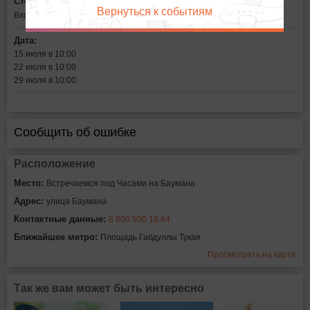
Стоимость билетов:
Вернуться к событиям
Вход свободный
Дата:
15 июля в 10:00
22 июля в 10:00
29 июля в 10:00
Сообщить об ошибке
Расположение
Место:
Встречаемся под Часами на Баумана
Адрес:
улица Баумана
Контактные данные:
8 800 500 18 64
Ближайшее метро:
Площадь Габдуллы Тукая
Просмотреть на карте
Так же вам может быть интересно