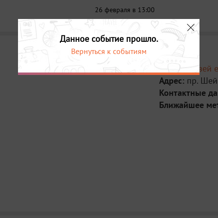
26 февраля в 13:00
Данное событие прошло.
Вернуться к событиям
Место:
Музей е
Адрес:
пр. Шей
Контактные д
Ближайшее ме