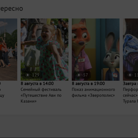
тересно
129
57
1
0
8 августа в 14:00
8 августа в 19:00
Завтра 
о
Семейный фестиваль
Показ анимационного
Перфор
цу
«Путешествие Ави по
фильма «Зверополис»
сейчас
Казани»
Турала 