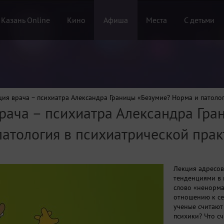
 Казань Online
Кино
Афиша
Места
С детьми
ция врача – психиатра Александра Границы «Безумие? Норма и патоло
врача – психиатра Александра Гра
атология в психиатрической прак
Лекция адресов
тенденциями в п
слово «ненорма
отношению к се
ученые считают
психики? Что сч