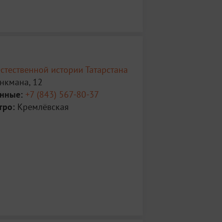
стественной истории Татарстана
нкмана, 12
анные:
+7 (843) 567-80-37
тро:
Кремлёвская