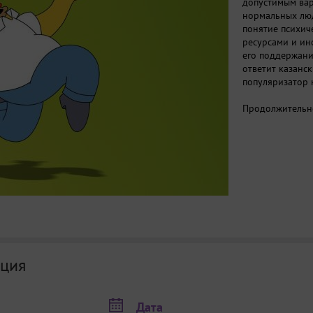
допустимым вар
нормальных люд
понятие психиче
ресурсами и ин
его поддержани
ответит казанс
популяризатор 
Продолжительно
ция
Дата