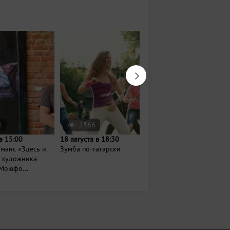
1
1366
12
в 15:00
18 августа в 18:30
16 августа в 13:00
манс «Здесь и
Зумба по-татарски
День слона в
» художника
Казанском зооботсаду
Моюфо...