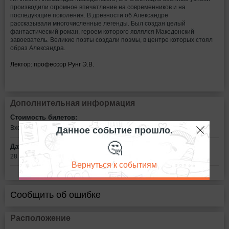
производили огромное впечатление на современников и на
последующие поколения. В древности об Александре
рассказывали многочисленные легенды. Был создан целый
фантастический роман, героем которого являлся Македонский
завоеватель. Великие поэты создали поэмы, в центре которых стоял
образ Александра.
Лектор: профессор Рунг Э.В.
Дополнительная информация
Стоимость билетов:
Данное событие прошло.
Вход свободный
🤔
Дата:
28 января в 15:00
Вернуться к событиям
Сообщить об ошибке
Расположение