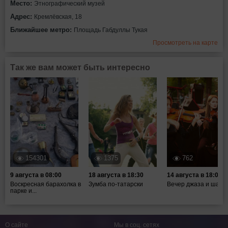
Место:
Этнографический музей
Адрес:
Кремлёвская, 18
Ближайшее метро:
Площадь Габдуллы Тукая
Просмотреть на карте
Так же вам может быть интересно
154301
1375
762
9 августа в 08:00
18 августа в 18:30
14 августа в 18:00
Воскресная барахолка в
Зумба по-татарски
Вечер джаза и шахм
парке и...
О сайте
Мы в соц. сетях