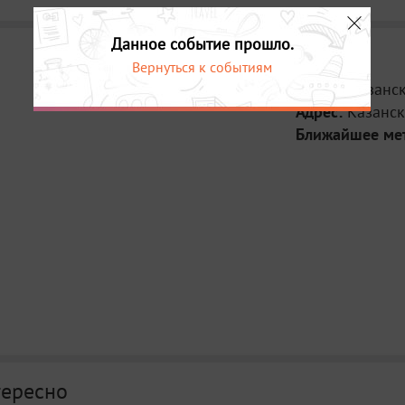
неповторимую и
Начало спектакл
Данное событие прошло.
В 20.00 на это
Вернуться к событиям
Григория Фрида
Место:
Казанс
московский ком
Адрес:
«Дневник Анны 
Казанск
нацистском кон
Ближайшее ме
произведения о
музыкальную и
пронзительную.
об умении искр
мгновению, о бе
детство и юност
Праздник завер
котором прозву
военных лет. На
выступят юные л
лауреаты между
выпускники кон
артист РФ и РТ
тересно