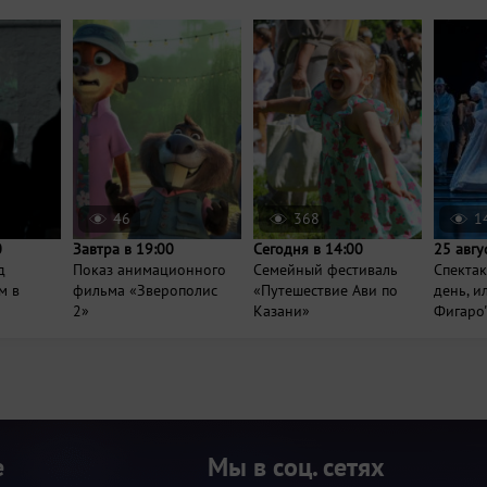
46
368
1
0
Завтра в 19:00
Сегодня в 14:00
25 авгу
д
Показ анимационного
Семейный фестиваль
Спектак
м в
фильма «Зверополис
«Путешествие Ави по
день, и
2»
Казани»
Фигаро
е
Мы в соц. сетях