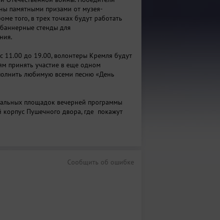
ны памятными призами от музея-
оме того, в трех точках будут работать
 баннерные стенды для
ния.
 с 11.00 до 19.00, волонтеры Кремля будут
тям принять участие в еще одном
полнить любимую всеми песню «День
ральных площадок вечерней программы
й корпус Пушечного двора, где покажут
ри здесь тихие» и монооперу Григория
к Анны Франк».
ри здесь тихие» представит театр-студия
Это альтернативное прочтение
Сообщить об ошибке
ориса Васильева – мощное,
, яркое. Спектакль станет откровением
, так и для взрослой аудитории. История
ческих взаимоотношений, перерастающая
ьную трагедию о жизни, любви и смерти,
детьми, и это придаст постановке