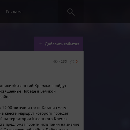
Реклама
Добавить события
4253
0
днике «Казанский Кремль» пройдут
освященные Победе в Великой
войне.
о 19.00 жители и гости Казани смогут
е в квесте, маршрут которого пройдет
ий на территории Казанского Кремля.
ста предложат пройти испытания на знание
й Отечественной войны. Победители