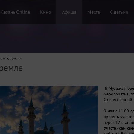
 Казань Online
Кино
Афиша
Места
С детьми
ком Кремле
Кремле
В Музее-запове
мероприятия, п
Отечественной 
9 мая с 11.00 д
принять участи
через 12 станц
Участникам кве
событий Велико