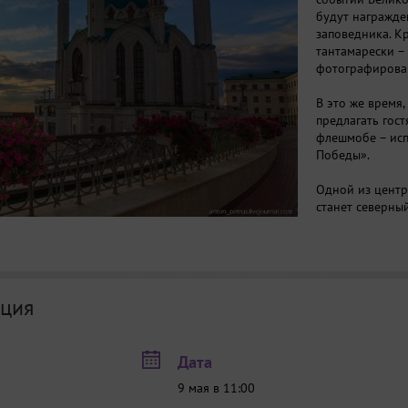
будут награжде
заповедника. Кр
тантамарески –
фотографирова
В это же время,
предлагать гос
флешмобе – ис
Победы».
Одной из цент
станет северны
спектакль «А зо
Фрида «Дневни
Спектакль «А зо
К.Хабенского. 
ция
произведения Б
проникновенное
как для детской
Дата
войны и челове
в экзистенциал
9 мая в 11:00
будет показана 