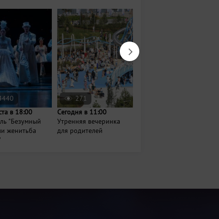
4440
271
4769
ста в 18:00
Сегодня в 11:00
26 сентября в 19:00
ль "Безумный
Утренняя вечеринка
Концерт группы «Танцы
ли женитьба
для родителей
Минус»
"