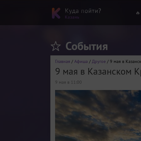
🔥
События
Главная
/
Афиша
/
Другое
/ 9 мая в Казанс
9 мая в Казанском 
9 мая в 11:00