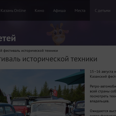
 Казань Online
Кино
Афиша
Места
С детьми
етей
ий фестиваль исторической техники
тиваль исторической техники
15–16 августа 
Казанский фест
Ретро-автомоби
всей страны соб
посмотреть тех
владельцев.
Ожидаются выст
ретро-фестивал