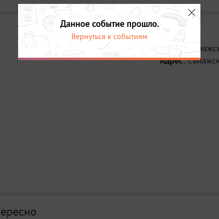
Данное событие прошло.
Вернуться к событиям
Место:
Свияжс
Адрес:
Свияжс
тересно