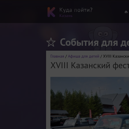
🔥
События для д
Главная
/
Афиша для детей
/ XVIII Казанск
XVIII Казанский фес