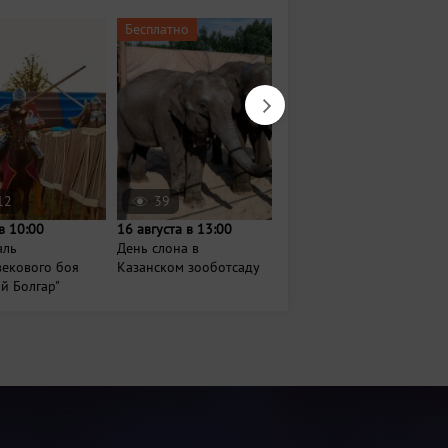
Бесплатно
Бесплатно
12
39
52
в 10:00
16 августа в 13:00
Завтра в 19:00
аль
День слона в
Показ анимационного
векового боя
Казанском зооботсаду
фильма «Зверополис»
й Болгар"