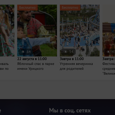
Бесплатно
Бесплатно
64
54
4
22 августа в 11:00
Завтра в 11:00
Завтра 
иваль
Яблочный спас в парке
Утренняя вечеринка
Фестив
ви по
имени Урицкого
для родителей
средне
"Велики
е
Мы в соц. сетях