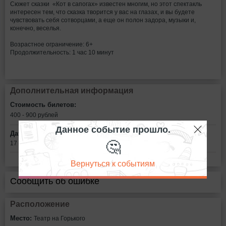
Сюжет сказки «Кот в сапогах» известен многим, но этот спектакль
интересен тем, что сказка творится у вас на глазах, и вы будете
чувствовать себя сотворцами, а еще он полон задора, музыки и,
конечно, веселья.
Возрастное ограничение: 6+
Продолжительность: 1 час 10 минут
Дополнительная информация
Стоимость билетов:
400 - 900 рублей
Данное событие прошло.
Дата:
🤔
17 мая в 13:00
Вернуться к событиям
Сообщить об ошибке
Расположение
Место:
Театр на Горького