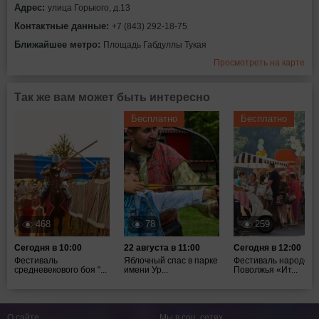
Адрес:
улица Горького, д.13
Контактные данные:
+7 (843) 292-18-75
Ближайшее метро:
Площадь Габдуллы Тукая
Просмотреть на карте
Так же вам может быть интересно
Бесплатно
Бесплатно
468
78
259
Сегодня в 10:00
22 августа в 11:00
Сегодня в 12:00
Фестиваль
Яблочный спас в парке
Фестиваль народов
средневекового боя "...
имени Ур...
Поволжья «Ит...
О сайте
Мы в соц. сетях