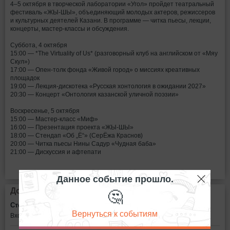
4–5 октября в творческой лаборатории «Угол» пройдет театральный
фестиваль «ЖЫ-ШЫ», объединяющий молодых актеров, режиссеров
и культурных деятелей Казани. В программе — читка пьесы, лекции,
концерты, мастер-классы и обсуждения.
Суббота, 4 октября
15:00 — *The Virtuality of Us* (разговорный клуб на английском от «Мяу
Скул»)
17:00 — Опен-толк фонда «Живой город» о миссиях креативных
площадок
19:00 — Лекция-дискотека «Русская хонтология в ожидании 2027»
20:30 — Концерт «Онтология казанской уличной поэзии»
Воскресенье, 5 октября
15:00 — Мастер-класс «Миф»
16:00 — Презентация проекта «ЖЫ-ШЫ»
18:00 — Стендап «Об „Ё“» (СерЁжа Краснов)
20:00 — Читка пьесы Нины Садур «Чудная баба»
21:00 — Дискуссия и афтепати
Данное событие прошло.
🤔
Дополнительная информация
Стоимость билетов:
Вернуться к событиям
Вход свободный