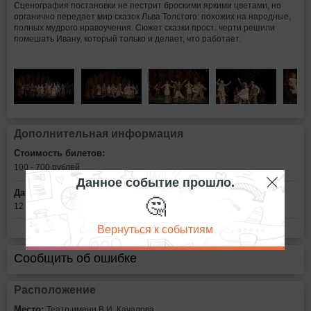
Сценография постановки не пестрит броскими яркими цветами, но
органично передает мир сказок Льва Толстого: похожих на народные,
полных мудрого нравоучения. Сюжет сказки прост: черти решили
помешать Ивану, который только и делает, что работает.
Дополнительная информация
Стоимость билетов:
100 - 700 рублей
Данное событие прошло.
Дата:
🤔
12 апреля в 11:00
Вернуться к событиям
Сообщить об ошибке
Расположение
Место:
Театр имени В.И. Качалова