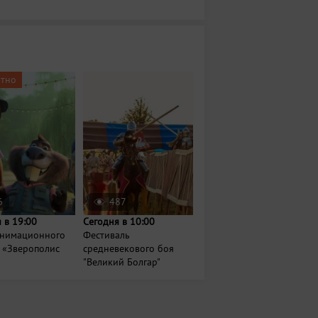
атно
6
487
 в 19:00
Сегодня в 10:00
анимационного
Фестиваль
 «Зверополис
средневекового боя
"Великий Болгар"