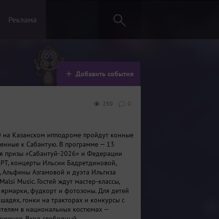
Реклама
Добавить события
250
0
0 на Казанском ипподроме пройдут конные
ченные к Сабантую. В программе — 13
ая призы «Сабантуй-2026» и Федерации
 РТ, концерты Ильсии Бадретдиновой,
, Альфины Азгамовой и дуэта Ильгиза
alsi Music. Гостей ждут мастер-классы,
 ярмарки, фудкорт и фотозоны. Для детей
шадях, гонки на тракторах и конкурсы с
ителям в национальных костюмах —
оженое. Вход свободный.