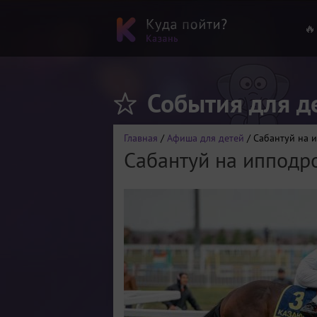
🔥
События для д
Главная
/
Афиша для детей
/ Сабантуй на 
Сабантуй на ипподр