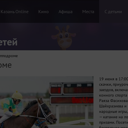
 Казань Online
Кино
Афиша
Места
С детьми
етей
ипподроме
оме
19 июня в 17:0
скачки, приуро
заездов, включ
конного спорта
Раяза Фасихова
Шайхразиева и M
народные игры,
— катание на ло
призами. Посет
бесплатное мор