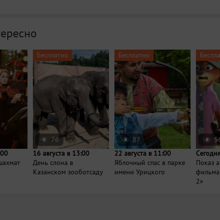
тересно
Бесплатно
Бесплатно
Беспл
76
87
5
:00
16 августа в 13:00
22 августа в 11:00
Сегодня
шахмат
День слона в
Яблочный спас в парке
Показ 
Казанском зооботсаду
имени Урицкого
фильма
2»