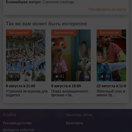
Ближайшее метро:
Суконная слобода
Просмотреть на карте
Так же вам может быть интересно
Бесплатно
Бесплатно
Бесплатно
24
41
49
8 августа в 11:00
8 августа в 19:00
22 августа в 11:00
Утренняя вечеринка для
Показ анимационного
Яблочный спас в пар
родител...
фильма «Зв...
имени Ур...
О сайте
Мы в соц. сетях
Рекламодателям
Вконтакте
Добавить событие