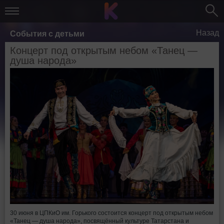
Назад
События с детьми
Концерт под открытым небом «Танец —
душа народа»
30 июня в ЦПКиО им. Горького состоится концерт под открытым небом
«Танец — душа народа», посвящённый культуре Татарстана и