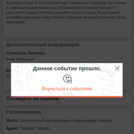
Башкортостана. С 18:00 гостей ждут творческие площадки, фотозоны
и семейные развлечения, а в 19:00 начнётся большой концерт с
участием Государственного ансамбля песни и танца Татарстана и
ансамбля народного танца Файзи Гаскарова из Башкортостана. Вход
свободный.
Дополнительная информация
Стоимость билетов:
Вход свободный
Данное событие прошло.
Дата:
🤔
30 июня в 18:00
Вернуться к событиям
Сообщить об ошибке
Расположение
Место:
Центральный парк культуры и отдыха имени Горького
Адрес:
Парк им. Горького