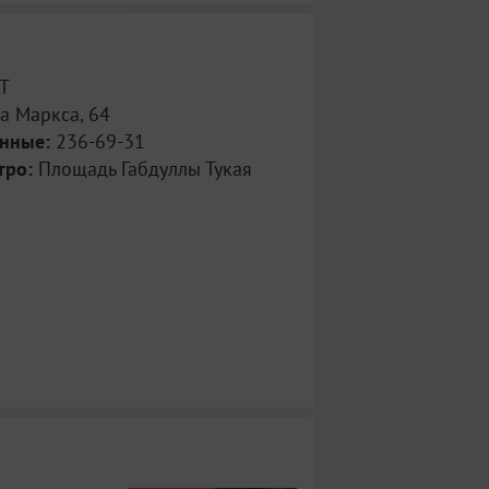
Т
а Маркса, 64
анные:
236-69-31
тро:
Площадь Габдуллы Тукая