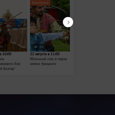
Бесплатно
Бесплатно
95
64
67
в 10:00
22 августа в 11:00
Завтра в 14:00
аль
Яблочный спас в парке
Семейный фестиваль
векового боя
имени Урицкого
«Путешествие Ави по
й Болгар"
Казани»