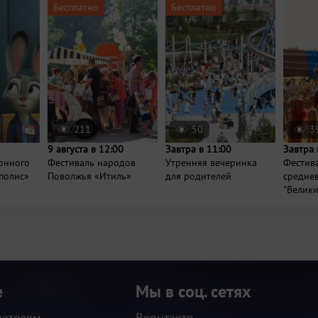
Бесплатно
Бесплатно
211
50
3
9 августа в 12:00
Завтра в 11:00
Завтра 
онного
Фестиваль народов
Утренняя вечеринка
Фестив
полис»
Поволжья «Итиль»
для родителей
средне
"Велики
е
Мы в соц. сетях
дателям
Вконтакте