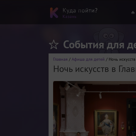
🔥
События для д
Главная
/
Афиша для детей
/ Ночь искусств
Ночь искусств в Гла