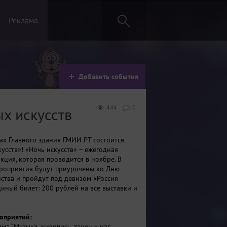
Реклама
Добавить события
444
0
ых искусств
нах Главного здания ГМИИ РТ состоится
усств»! «Ночь искусств» – ежегодная
кция, которая проводится в ноябре. В
ероприятия будут приурочены ко Дню
ства и пройдут под девизом «Россия
диный билет: 200 рублей на все выставки и
оприятий:
ма “Музыка, живопись, танец – нас