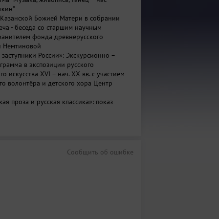
шкин”
 Казанской Божией Матери в собрании
еча - беседа со старшим научным
ранителем фонда древнерусского
й Немтиновой
 заступники России»: Экскурсионно –
грамма в экспозиции русского
о искусства XVI – нач. XX вв. с участием
о волонтёра и детского хора Центр
кая проза и русская классика»: показ
ьего русского драматического курса под
ндрея Белозерова
«К искусству нет готового пути…» старшего
дника Андрея Минаева
т скрипичной музыки (возможна отмена
Сообщить об ошибке
т «Краски осени в преддверии зимы» с
ного хора «Преображение» под
иколая Николаевича Беляева
ая экскурсия