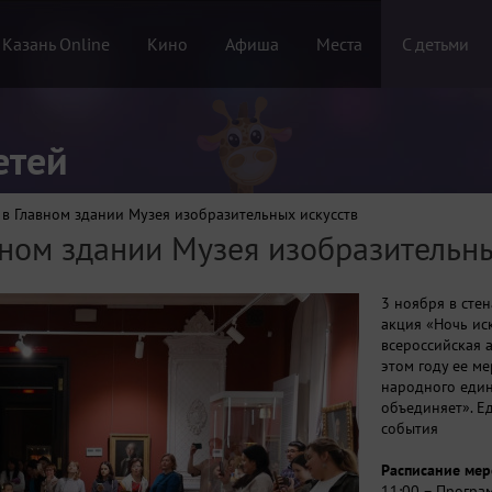
 Казань Online
Кино
Афиша
Места
С детьми
етей
 в Главном здании Музея изобразительных искусств
вном здании Музея изобразительн
3 ноября в сте
акция «Ночь иск
всероссийская а
этом году ее м
народного един
объединяет». Е
события
Расписание мер
11:00 – Програм