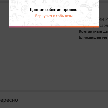
Данное событие прошло.
Вернуться к событиям
Место:
ГМИИ Р
Адрес:
ул. Карл
Контактные д
Ближайшее ме
тересно