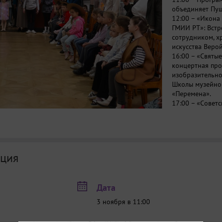
объединяет Пу
12:00 – «Икона
ГМИИ РТ»: Встр
сотрудником, х
искусства Веро
16:00 – «Святые
концертная про
изобразительног
Школы музейног
«Перемена».
17:00 – «Советс
студентов трет
руководством А
18:00 – Лекция 
научного сотру
19:00 – Концер
ция
концерта)
20:00 – Концер
участием камер
Дата
руководством Н
20:00 – Обзорн
3 ноября в 11:00