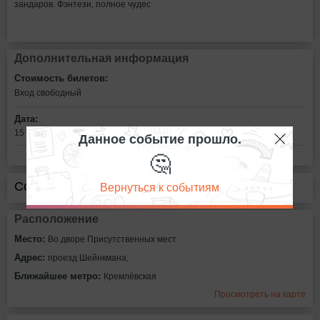
зандаров. Фэнтези, полное чудес
Дополнительная информация
Стоимость билетов:
Вход свободный
Дата:
15 августа в 20:30
Данное событие прошло.
🤔
Вернуться к событиям
Сообщить об ошибке
Расположение
Место:
Во дворе Присутственных мест
Адрес:
проезд Шейнкмана,
Ближайшее метро:
Кремлёвская
Просмотреть на карте