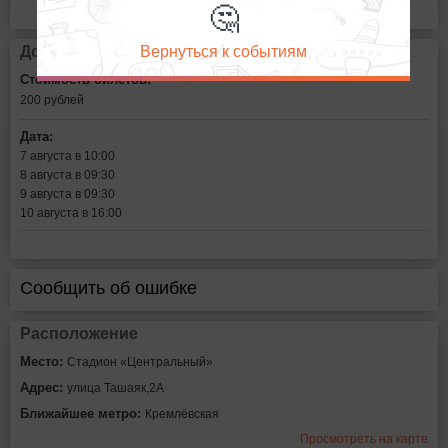
🤔
Вернуться к событиям
Дополнительная информация
Стоимость билетов:
200 рублей
Дата:
7 августа в 10:00
8 августа в 09:30
9 августа в 09:30
10 августа в 16:00
Сообщить об ошибке
Расположение
Место:
Стадион «Центральный»
Адрес:
улица Ташаяк,2А
Ближайшее метро:
Кремлёвская
Просмотреть на карте