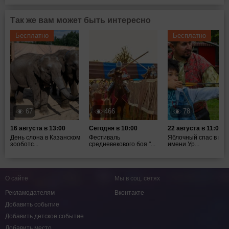
Так же вам может быть интересно
Бесплатно
Бесплатно
67
466
78
16 августа в 13:00
Сегодня в 10:00
22 августа в 11:00
День слона в Казанском
Фестиваль
Яблочный спас в пар
зооботс...
средневекового боя "...
имени Ур...
О сайте
Мы в соц. сетях
Рекламодателям
Вконтакте
Добавить событие
Добавить детское событие
Добавить место