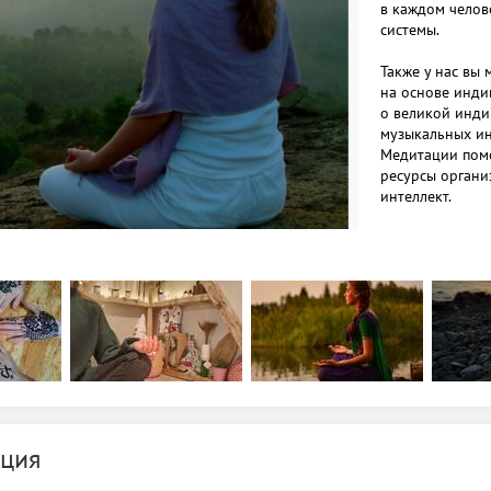
в каждом челов
системы.
Также у нас вы
на основе инди
о великой индий
музыкальных ин
Медитации помо
ресурсы органи
интеллект.
Занятия беспла
записи, места о
Ждём вас на Дек
Слобода" и ост.
Контактные тел.
ция