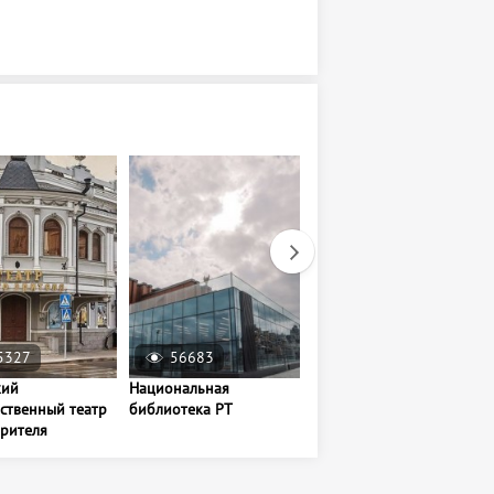
5327
56683
13938
кий
Национальная
Смотровая площадка
ственный театр
библиотека РТ
Центра семьи «Казан»
зрителя