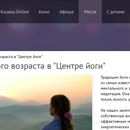
 Казань Online
Кино
Афиша
Места
С детьми
зраста в "Центре йоги"
о возраста в "Центре йоги"
Традиции йоги 
из самых извес
ментального и 
медитация. Она
покоя, ясность
На наших занят
собственную вн
эффективным м
энергетических