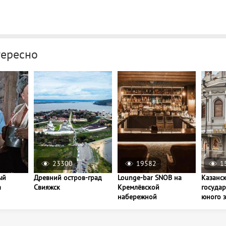
тересно
23300
19582
1
ый
Древний остров-град
Lounge-bar SNOB на
Казанс
а
Свияжск
Кремлёвской
государ
набережной
юного 