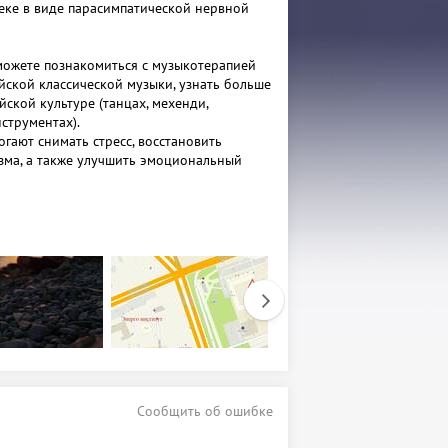
еке в виде парасимпатической нервной
 можете познакомиться с музыкотерапией
йской классической музыки, узнать больше
ской культуре (танцах, мехенди,
струментах).
гают снимать стресс, восстановить
зма, а также улучшить эмоциональный
тны и проводятся по предварительной
граничены!
абристов, д.8 , рядом с метро "Козья
 «Энергоинститут»
 +7 953 496 11 17 , +7 937 003 00 16
Сообщить об ошибке