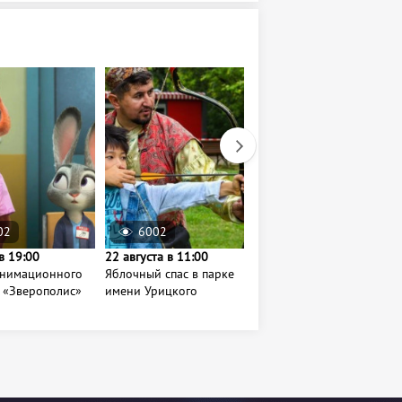
02
6002
72922
в 19:00
22 августа в 11:00
9 августа в 08:00
анимационного
Яблочный спас в парке
Барахолка на
 «Зверополис»
имени Урицкого
Гудованцева