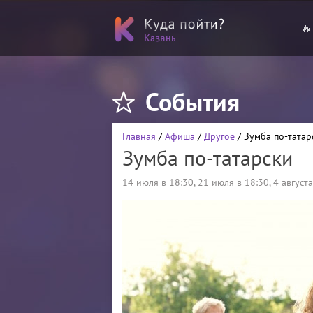
🔥
События
Главная
/
Афиша
/
Другое
/ Зумба по-татар
Зумба по-татарски
14 июля в 18:30
,
21 июля в 18:30
,
4 августа