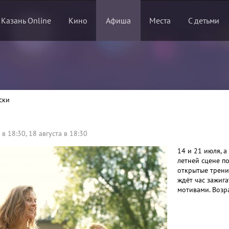
 Казань Online
Кино
Афиша
Места
С детьми
ски
 в 18:30
,
18 августа в 18:30
14 и 21 июля, а
летней сцене по
открытые трени
ждёт час зажиг
мотивами. Возр