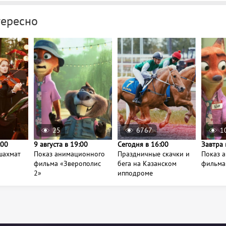
тересно
25
6767
1
:00
9 августа в 19:00
Сегодня в 16:00
Завтра 
шахмат
Показ анимационного
Праздничные скачки и
Показ 
фильма «Зверополис
бега на Казанском
фильма
2»
ипподроме