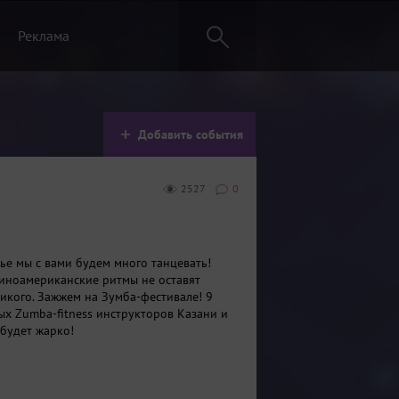
Реклама
Добавить события
2527
0
нье мы с вами будем много танцевать!
иноамериканские ритмы не оставят
кого. Зажжем на Зумба-фестивале! 9
х Zumba-fitness инструкторов Казани и
 будет жарко!