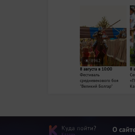
8962
8 августа в 10:00
8 
Фестиваль
Се
средневекового боя
«П
"Великий Болгар"
Ка
О сайт