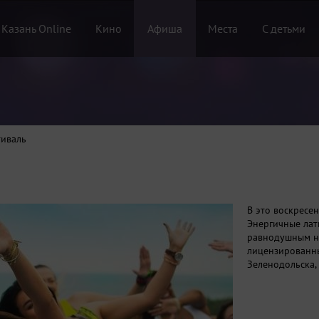
 Казань Online
Кино
Афиша
Места
С детьми
иваль
В это воскресе
Энергичные лат
равнодушным ни
лицензированны
Зеленодольска,