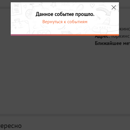
Данное событие прошло.
Вернуться к событиям
Место:
Горкин
Адрес:
Горкинс
Ближайшее ме
тересно