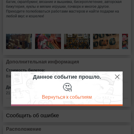
батик, скрапбукинг, вязание и вышивка, бисероплетение, авторская
бижутерия, куклы и мягкие игрушки, пэчворк и многое другое.
Приходите полюбоваться работами мастеров и найти подарки на
любой вкус и кошелек!
Дополнительная информация
Стоимость билетов:
Данное событие прошло.
Вход свободный
🤔
Дата:
21 - 29 декабря с 10:00 до 22:00
Вернуться к событиям
Сообщить об ошибке
Расположение