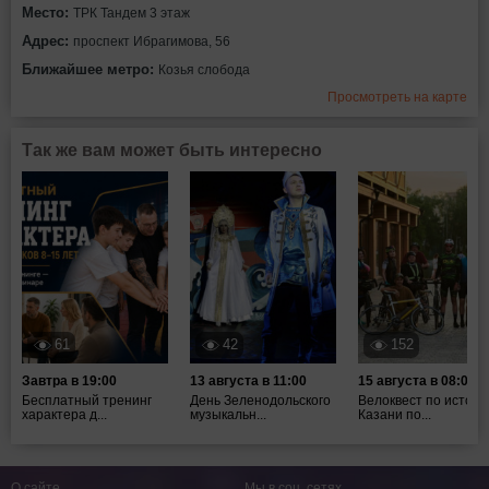
Место:
ТРК Тандем 3 этаж
Адрес:
проспект Ибрагимова, 56
Ближайшее метро:
Козья слобода
Просмотреть на карте
Так же вам может быть интересно
61
42
152
Завтра в 19:00
13 августа в 11:00
15 августа в 08:00
Бесплатный тренинг
День Зеленодольского
Велоквест по истори
характера д...
музыкальн...
Казани по...
О сайте
Мы в соц. сетях