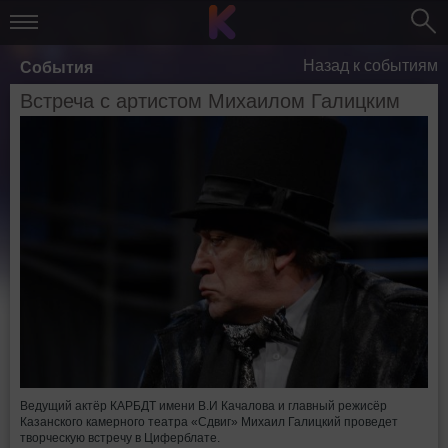
Назад к событиям
События
Встреча с артистом Михаилом Галицким
Ведущий актёр КАРБДТ имени В.И Качалова и главный режисёр
Казанского камерного театра «Сдвиг» Михаил Галицкий проведет
творческую встречу в Циферблате.