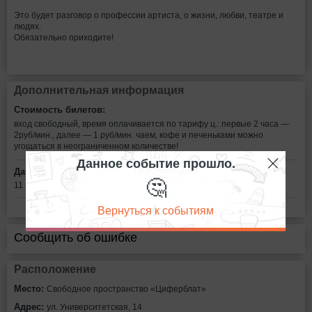
Это будет разговор о профессии артиста, о жизни, любви, театре и
людях.
Обязательно приходите!
Дополнительная информация
Стоимость билетов:
вход свободный, время оплачивается по тарифу ц.: первые 2 часа —
2руб/мин., далее — 1 руб/мин. чаем, кофе и печеньками можно
угощаться в неограниченном количестве!
Данное событие прошло.
Дата:
🤔
11 апреля в 18:30
Вернуться к событиям
Сообщить об ошибке
Расположение
Место:
Свободное пространство «Циферблат»
Адрес:
ул. Университетская, 14