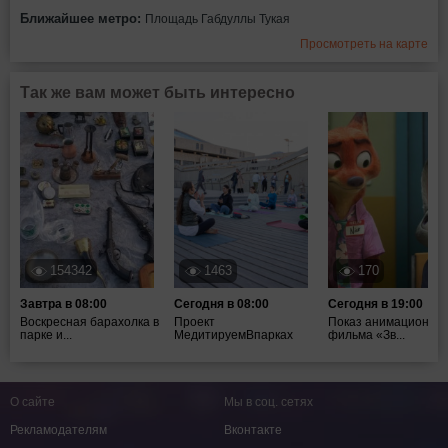
Ближайшее метро:
Площадь Габдуллы Тукая
Просмотреть на карте
Так же вам может быть интересно
154342
1463
170
Завтра в 08:00
Сегодня в 08:00
Сегодня в 19:00
Воскресная барахолка в
Проект
Показ анимационног
парке и...
МедитируемВпарках
фильма «Зв...
О сайте
Мы в соц. сетях
Рекламодателям
Вконтакте