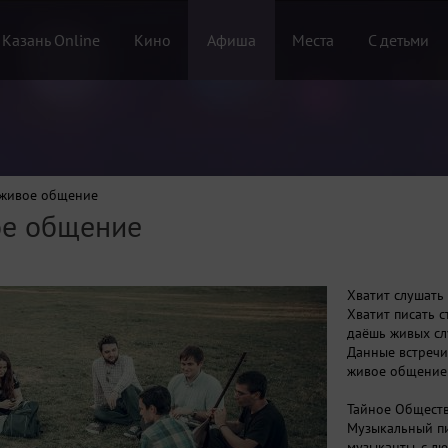
 Казань Online
Кино
Афиша
Места
С детьми
 живое общение
ое общение
Хватит слушать
Хватит писать с
даёшь живых с
Данные встречи
живое общение"
Тайное Обществ
Музыкальный пи
музыканты, с л