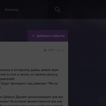
Реклама
Добавить события
3227
0
 музыку в интернете, даёшь живой звук!
тихи в стол и читать их своему кактусу,
лушателей!
 будут проходить под девизом: "Мы за
.
о Добрых Друзей организовывает для вас
кник! На встрече приветствуются все, как
юбым уровнем игры, так и любители живой