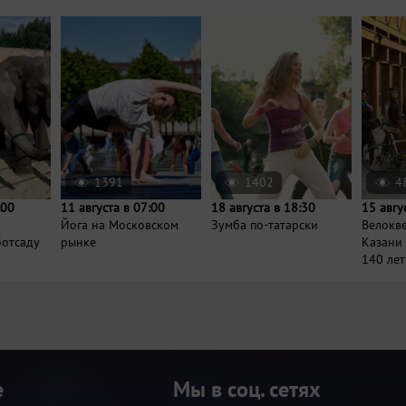
1391
1402
4
:00
11 августа в 07:00
18 августа в 18:30
15 авгу
Йога на Московском
Зумба по-татарски
Велокве
ботсаду
рынке
Казани
140 лет
е
Мы в соц. сетях