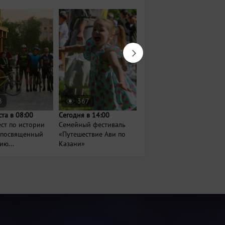
8
367
270
ста в 08:00
Сегодня в 14:00
Сегодня в 11:00
ст по истории
Семейный фестиваль
Утренняя вечеринка
 посвященный
«Путешествие Ави по
для родителей
ию...
Казани»