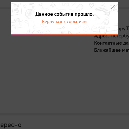
Данное событие прошло.
Вернуться к событиям
Место:
Happy T
Адрес:
Петербу
Контактные д
Ближайшее ме
тересно