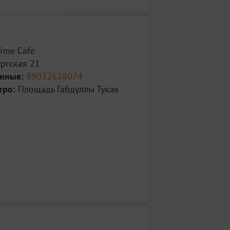
ime Cafe
ргская 21
анные:
89032628074
тро:
Площадь Габдуллы Тукая