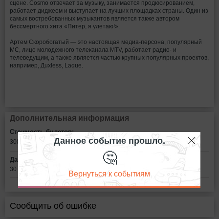
сцене. Cosmo отвечает за музыку, занимается продюсированием,
работает диджеем и выступает на лучших площадках страны. Один из
самых востребованных музыкантов является также автором
бессмертного хита «Питер, я улетаю!».
Артем Скоробогатый — это настоящая медиа-персона, популярный
МС, лицо молодежного телеканала МТV, работает радио- и
телеведущим, а также является частью крупных популярных проектов,
например, Дuxless, Laque.
Дополнительная информация
Стоимость билетов:
Данное событие прошло.
300
рублей
🤔
Дата:
30 сентября в 22:00
Вернуться к событиям
Сообщить об ошибке