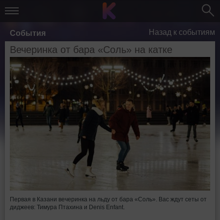
Назад к событиям
События
Вечеринка от бара «Соль» на катке
Первая в Казани вечеринка на льду от бара «Соль». Вас ждут сеты от
диджеев: Тимура Птахина и Denis Enfant.