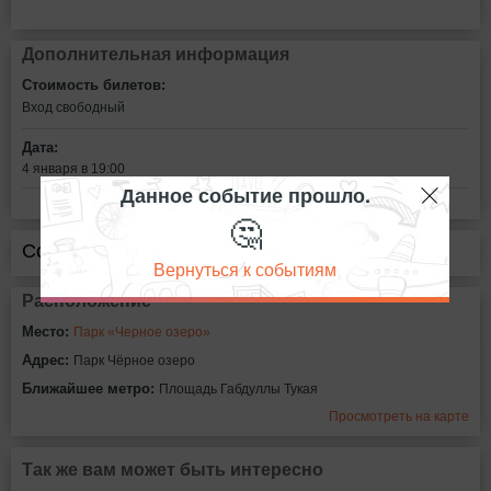
Дополнительная информация
Стоимость билетов:
Вход свободный
Дата:
4 января в 19:00
Данное событие прошло.
🤔
Сообщить об ошибке
Вернуться к событиям
Расположение
Место:
Парк «Черное озеро»
Адрес:
Парк Чёрное озеро
Ближайшее метро:
Площадь Габдуллы Тукая
Просмотреть на карте
Так же вам может быть интересно