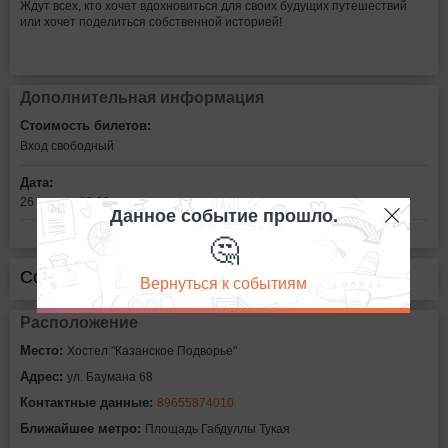
Ждут всех, кто хочет вдохновиться для своих будущих путешествий
или хочет поделиться собственной историей!
Дополнительная информация
Стоимость билетов:
Вход свободный
Дата:
26 июня в 19:00
Данное событие прошло.
🤔
Сообщить об ошибке
Вернуться к событиям
Расположение
Место:
Хостел "Казанское Подворье"
Адрес:
ул. Баумана 68
Контактные данные:
89655874010
Ближайшее метро:
Площадь Габдуллы Тукая