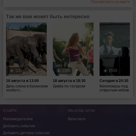
Просмотреть на карте
Так же вам может быть интересно
100
1380
2559
16 августа в 13:00
18 августа в 18:30
Сегодня в 20:30
День слона в Казанском
Зумба по-татарски
Кинопоказы под
зооботс...
открытым небом...
О сайте
Мы в соц. сетях
Рекламодателям
Вконтакте
Добавить событие
Добавить детское событие