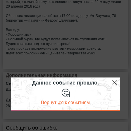
который, к величайшему сожалению, покинул нас на 29-м году жизни
20 апреля 2018 года.
Сбор всех желающих начнётся в 17:00 по адерсу: Ул. Баумана, 78
(ориентир — памятник Фёдору Шаляпину).
Вас ждут:
- Хороший звук
- Большой экран, где будут показываться выступления Avicii.
Будем качаться под его лучшие треки!
Также пройдет возложение цветов к мемориалу артиста.
Ждут всех поклонников и ценителей творчества Avicii.
Дополнительная информация
Данное событие прошло.
Стоимость билетов:
🤔
Вход свободный
Дата:
Вернуться к событиям
28 апреля в 17:00
Сообщить об ошибке