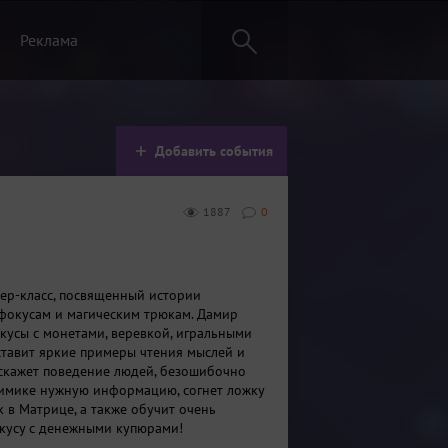
Реклама
Добавить события
1887
0
тер-класс, посвященный истории
фокусам и магическим трюкам. Дамир
кусы с монетами, веревкой, игральными
ставит яркие примеры чтения мыслей и
скажет поведение людей, безошибочно
имике нужную информацию, согнет ложку
к в Матрице, а также обучит очень
кусу с денежными купюрами!