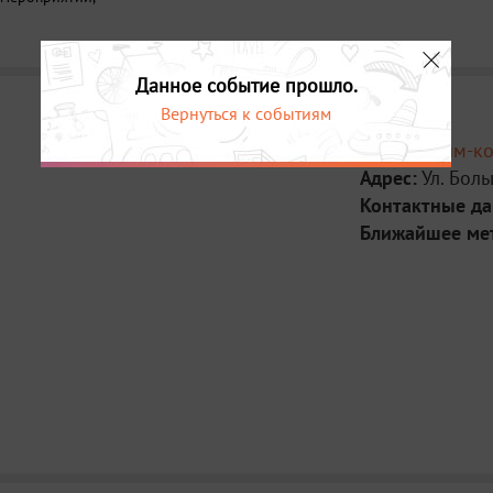
Данное событие прошло.
Вернуться к событиям
Место:
Тайм-ко
Адрес:
Ул. Боль
Контактные д
Ближайшее ме