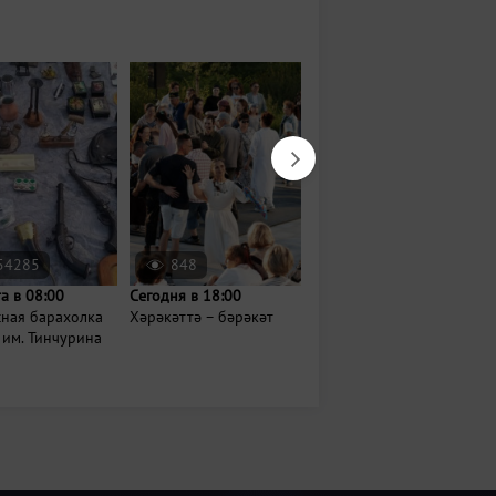
54285
848
5972
та в 08:00
Сегодня в 18:00
22 августа в 11:00
сная барахолка
Хәрәкәттә – бәрәкәт
Яблочный спас в парке
 им. Тинчурина
имени Урицкого