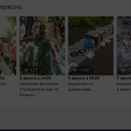
тересно
123
72897
1
:30
8 августа в 14:00
9 августа в 08:00
9 авгус
ски
Семейный фестиваль
Барахолка на
Воскре
«Путешествие Ави по
Гудованцева
в парке
Казани»