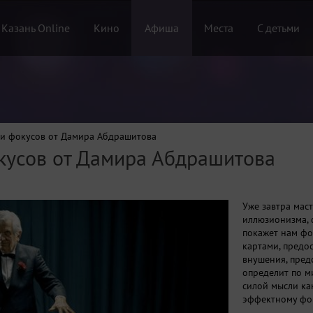
 Казань Online
Кино
Афиша
Места
С детьми
 и фокусов от Дамира Абдрашитова
кусов от Дамира Абдрашитова
Уже завтра мас
иллюзионизма, 
покажет нам фо
картами, предо
внушения, пред
определит по м
силой мысли ка
эффектному фо