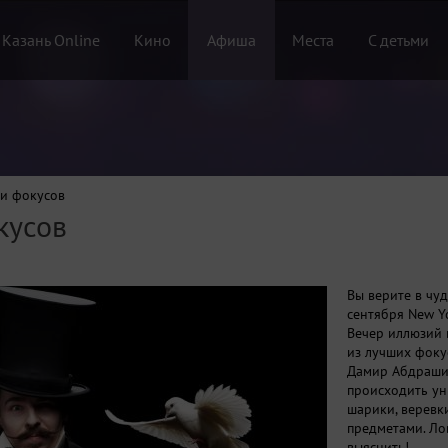
 Казань Online
Кино
Афиша
Места
С детьми
 и фокусов
кусов
Вы верите в чуд
сентября New Yo
Вечер иллюзий 
из лучших фоку
Дамир Абдрашит
происходить ун
шарики, веревки
предметами. Ло
выяснить!