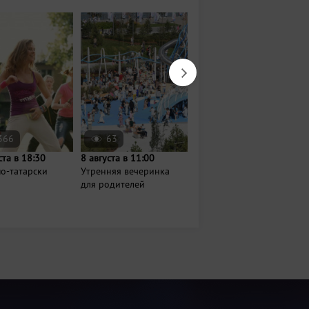
366
63
83
ста в 18:30
8 августа в 11:00
Сегодня в 19:30
о-татарски
Утренняя вечеринка
Показ ретро-фильма
для родителей
«Безбилетная
пассажирка»