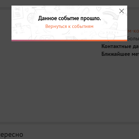
Данное событие прошло.
Вернуться к событиям
Место:
Тайм-ко
Адрес:
Ул. Боль
Контактные д
Ближайшее ме
тересно