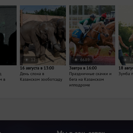
12
6689
1
16 августа в 13:00
Завтра в 16:00
18 авгу
д
День слона в
Праздничные скачки и
Зумба п
м в
Казанском зооботсаду
бега на Казанском
ипподроме