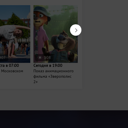
407
108
2753
ста в 07:00
Сегодня в 19:00
14 августа в 20:30
а Московском
Показ анимационного
Кинопоказы под
фильма «Зверополис
открытым небом в
2»
Кремле