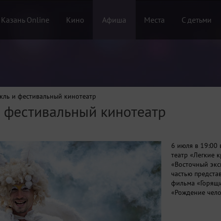
 Казань Online
Кино
Афиша
Места
С детьми
кль и фестивальный кинотеатр
и фестивальный кинотеатр
6 июля в 19:00
театр «Легкие 
«Восточный экс
частью предста
фильма «Горящи
«Рождение челов