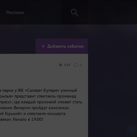
Реклама
Добавить события
648
0
 в парке у ЖК «Салават Купере» уличный
крылья» представит спектакль-променад
пресс», где каждый прохожий сможет стать
вления. Вечером пройдут кинопоказ
й Горький» и спектакля-концерта
ека». Начало в 19:00!