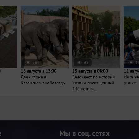
286
98
1
0
16 августа в 13:00
15 августа в 08:00
11 авгу
День слона в
Велоквест по истории
Йога н
Казанском зооботсаду
Казани посвященный
рынке
140 летию...
е
Мы в соц. сетях