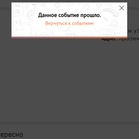
Данное событие прошло.
Вернуться к событиям
Место:
Парк у 
Адрес:
проспек
тересно