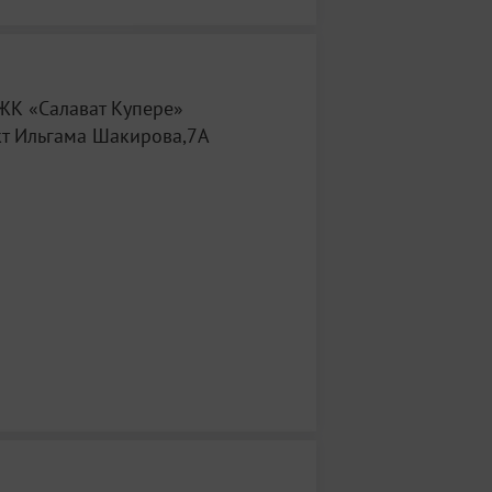
ЖК «Салават Купере»
т Ильгама Шакирова,7А