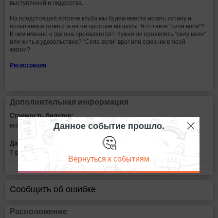
выступлений и лидерства.
На предстоящей встрече клуба мы будем вместе искать истину и
попытаемся ответить на не простые вопросы: Что такое "сила воли"?
В чем именно и где она проявляется? Нужно ли проявлять "силу воли"
или жить в удовольствие? "Сила воли" враг или союзник в моей
жизни?
Регистрация
Дополнительная информация
Стоимость билетов:
Данное событие прошло.
вход свободный, по регистрации
🤔
Дата:
7 февраля в 18:30
Вернуться к событиям
Сообщить об ошибке
Расположение