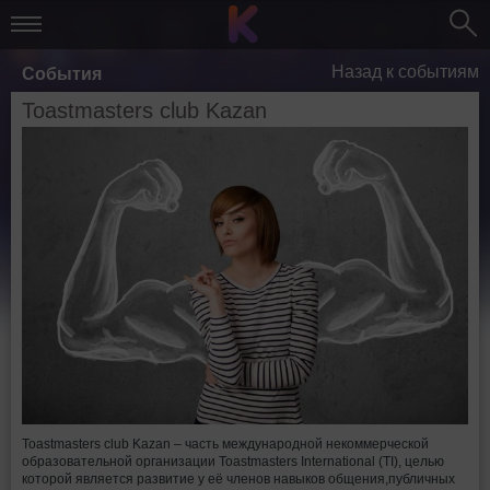
Назад к событиям
События
Toastmasters club Kazan
Toastmasters club Kazan – часть международной некоммерческой
образовательной организации Toastmasters International (TI), целью
которой является развитие у её членов навыков общения,публичных