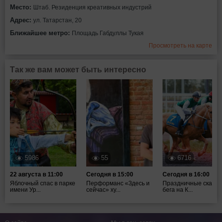
Место:
Штаб. Резиденция креативных индустрий
Адрес:
ул. Татарстан, 20
Ближайшее метро:
Площадь Габдуллы Тукая
Просмотреть на карте
Так же вам может быть интересно
5986
55
6716
22 августа в 11:00
Сегодня в 15:00
Сегодня в 16:00
Яблочный спас в парке
Перформанс «Здесь и
Праздничные скачки
имени Ур...
сейчас» ху...
бега на К...