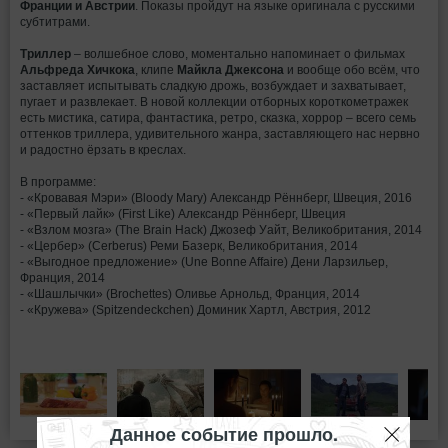
Франции и Австрии
. Показы пройдут на языке оригинала с русскими
субтитрами.
Триллер
– волшебное слово, моментально напоминает о фильмах
Альфреда Хичкока
, клипе
Майкла Джексона
и вообще обо всём, что
заставляет испытывать сладкую дрожь, возбуждает и захватывает,
пугает и развлекает. В новой коллекции отборных короткометражек
есть мистика, сатира, фантастика, ретро, сказка, хоррор – всего семь
оттенков триллера, удивительного жанра, заставляющего нас нервно
и радостно ёрзать в креслах.
В программе:
- «Кровавая Мэри» (Bloody Mary) Александр Рённберг, Швеция, 2016
- «Первый лайк» (First Like) Александр Рённберг, Швеция
- «Взлом мозга» (The Brain Hack) Джозеф Уайт, Великобритания, 2014
- «Цербер» (Cerberus) Реми Базерк, Великобритания, 2014
- «Выгодное предложение» (Une Bonne Affaire) Дени Ларзильер,
Франция, 2014
- «Шашлычки» (Brochettes) Оливье Арнольд, Франция, 2014
- «Кружева» (Spitzendeckchen) Доминик Хартл, Австрия, 2012
Данное событие прошло.