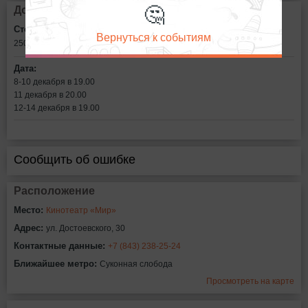
🤔
Дополнительная информация
Стоимость билетов:
Вернуться к событиям
250
рублей
Дата:
8-10 декабря в 19.00
11 декабря в 20.00
12-14 декабря в 19.00
Сообщить об ошибке
Расположение
Место:
Кинотеатр «Мир»
Адрес:
ул. Достоевского, 30
Контактные данные:
+7 (843) 238-25-24
Ближайшее метро:
Суконная слобода
Просмотреть на карте