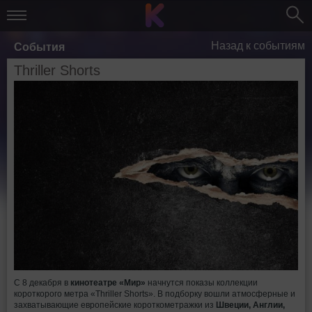
Назад к событиям
События
Thriller Shorts
С 8 декабря в
кинотеатре «Мир»
начнутся показы коллекции
короткорого метра «Thriller Shorts». В подборку вошли атмосферные и
захватывающие европейские короткометражки из
Швеции, Англии,