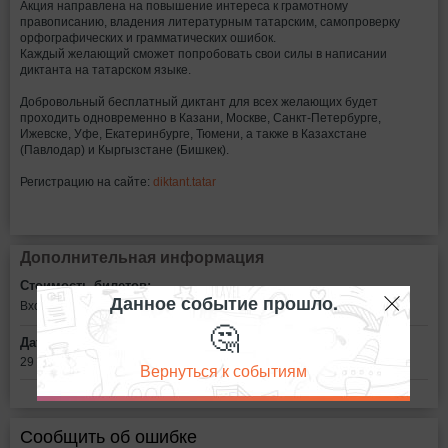
Акция направлена на повышение интереса к грамотному
правописанию, владения литературным татарским, самопроверку
орфографических и грамматических ошибок.
Каждый желающий сможет попробовать свои силы в написании
диктанта на татарском языке.
Добровольный бесплатный диктант для всех желающих будет
проходить одновременно в Казани, Москве, Санкт-Петербурге,
Ижевске, Уфе, Екатеринбурге, Тюмени, а также в Казахстане
(Павлодар) и Кыргызстане (Бишкек).
Регистрацию на сайте:
diktant.tatar
Дополнительная информация
Стоимость билетов:
Данное событие прошло.
Вход свободный
🤔
Дата:
29 октября в 11:00
Вернуться к событиям
Сообщить об ошибке