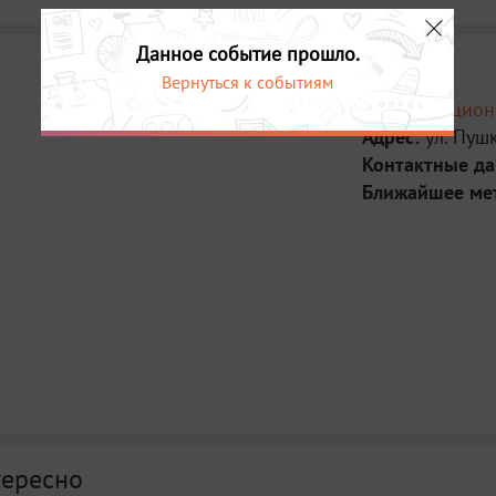
Данное событие прошло.
Вернуться к событиям
Место:
Национ
Адрес:
ул. Пушк
Контактные д
Ближайшее ме
тересно