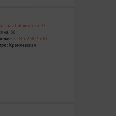
альная библиотека РТ
ина, 86
анные:
8-843-238-33-61
тро:
Кремлёвская