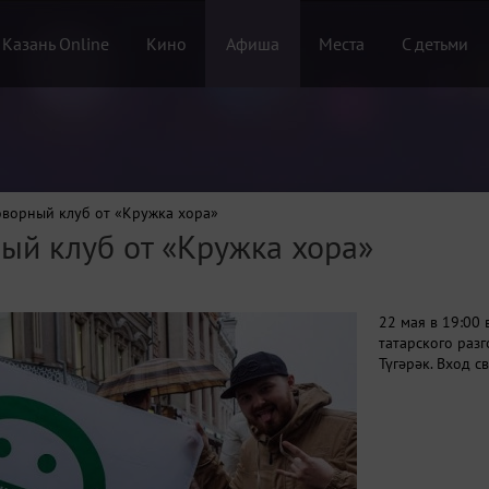
 Казань Online
Кино
Афиша
Места
С детьми
оворный клуб от «Кружка хора»
ый клуб от «Кружка хора»
22 мая в 19:00 
татарского раз
Түгәрәк. Вход с