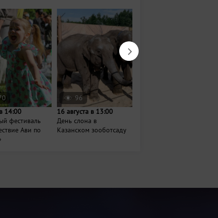
70
96
6713
в 14:00
16 августа в 13:00
Сегодня в 16:00
ый фестиваль
День слона в
Праздничные скачки и
ствие Ави по
Казанском зооботсаду
бега на Казанском
»
ипподроме