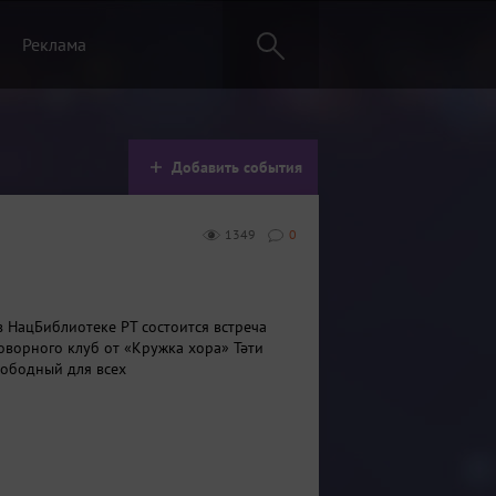
Реклама
Добавить события
1349
0
в НацБиблиотеке РТ состоится встреча
говорного клуб от «Кружка хора» Тәти
вободный для всех