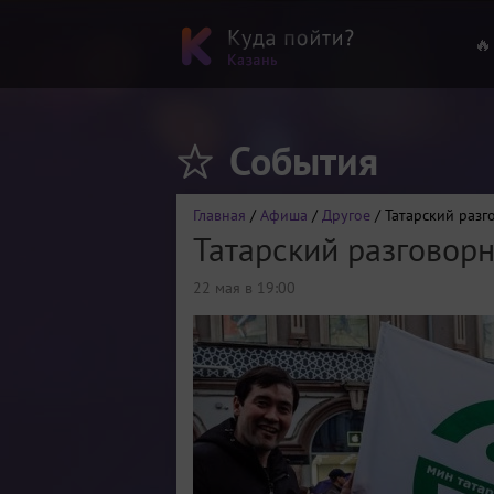
🔥
События
Главная
/
Афиша
/
Другое
/ Татарский разг
Татарский разговорн
22 мая в 19:00