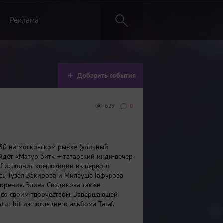
Реклама
Добавить события
629
0
8:30 на московском рынке (уличный
йдёт «Матур бит» — татарский инди-вечер
af исполнит композиции из первого
ссы Гүзәл Закирова и Миләүшә Гафурова
ворения. Элина Ситдикова также
 со своим творчеством. Завершающей
tur bit из последнего альбома Taraf.