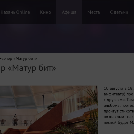
 Казань Online
Кино
Афиша
Места
С детьми
-вечер «Матур бит»
ер «Матур бит»
10 августа в 1
амфитеатр) про
с друзьями. Tar
альбома, поэте
прочтут стихот
познакомит нас
песней будет Ma