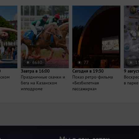
6680
77
1
0
Завтра в 16:00
Сегодня в 19:30
9 авгус
вском
Праздничные скачки и
Показ ретро-фильма
Воскре
бега на Казанском
«Безбилетная
в парке
ипподроме
пассажирка»