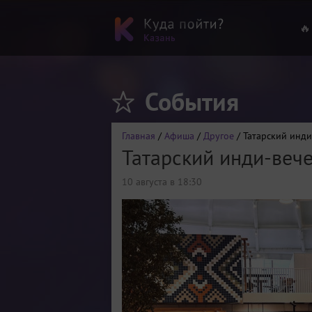
🔥
События
Главная
/
Афиша
/
Другое
/ Татарский инди
Татарский инди-веч
10 августа в 18:30