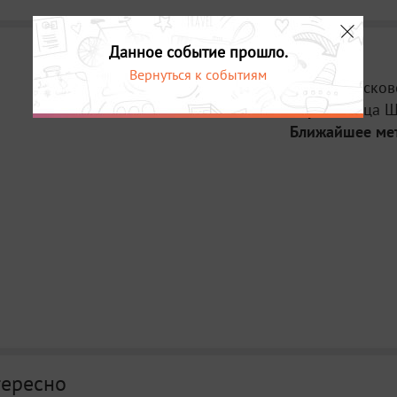
Данное событие прошло.
Вернуться к событиям
Место:
Москов
Адрес:
Улица Ш
Ближайшее ме
тересно