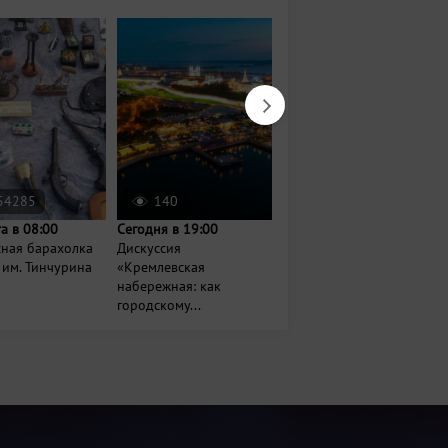
54285
140
843
та в 08:00
Сегодня в 19:00
Сегодня в 18:00
сная барахолка
Дискуссия
Хәрәкәттә – бәрәкәт
 им. Тинчурина
«Кремлевская
набережная: как
городскому...