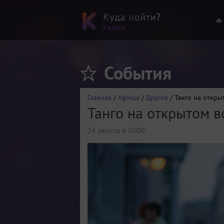
🔥
События
Главная
/
Афиша
/
Другое
/ Танго на откры
Танго на открытом в
24 августа в 20:00