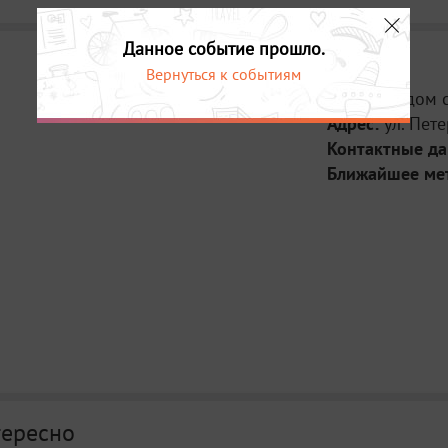
Данное событие прошло.
Вернуться к событиям
Место:
Рядом 
Адрес:
ул. Пете
Контактные д
Ближайшее ме
тересно