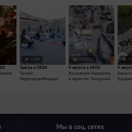
1439
154321
7
:00
Завтра в 08:00
9 августа в 08:00
9 авгус
шахмат
Проект
Воскресная барахолка
Барахо
МедитируемВпарках
в парке им. Тинчурина
Гудова
е
Мы в соц. сетях