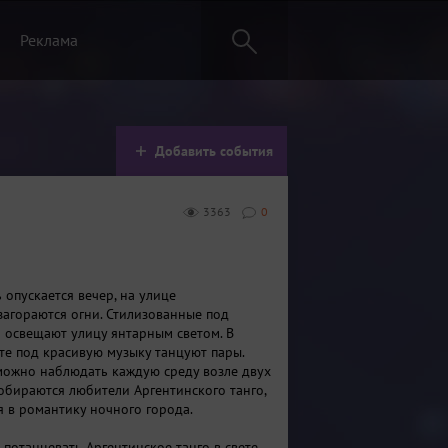
Реклама
Добавить события
3363
0
 опускается вечер, на улице
загораются огни. Стилизованные под
 освещают улицу янтарным светом. В
те под красивую музыку танцуют пары.
можно наблюдать каждую среду возле двух
собираются любители Аргентинского танго,
я в романтику ночного города.
 потанцевать Аргентинское танго в свете