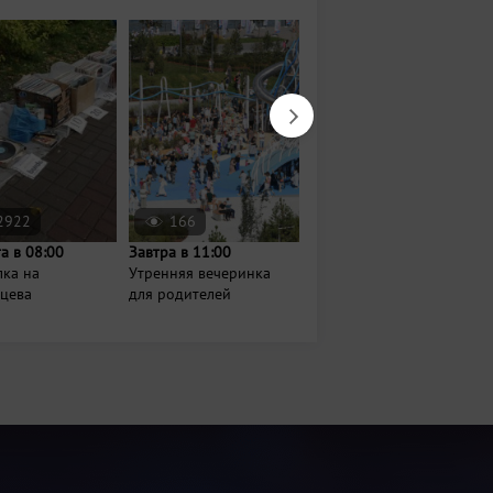
2922
166
1378
та в 08:00
Завтра в 11:00
11 августа в 07:00
лка на
Утренняя вечеринка
Йога на Московском
нцева
для родителей
рынке