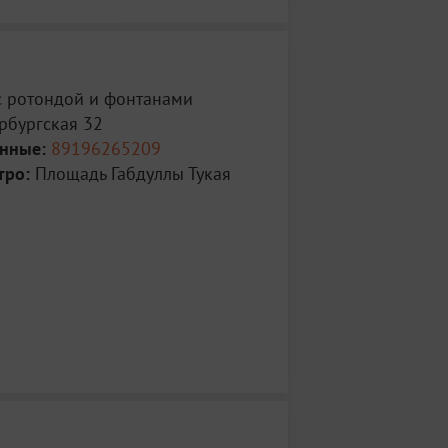
с ротондой и фонтанами
рбургская 32
анные:
89196265209
тро:
Площадь Габдуллы Тукая