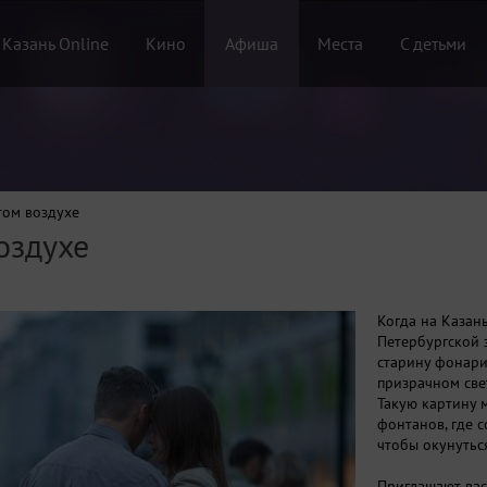
 Казань Online
Кино
Афиша
Места
С детьми
том воздухе
оздухе
Когда на Казань
Петербургской 
старину фонари
призрачном све
Такую картину 
фонтанов, где 
чтобы окунутьс
Приглашают вас