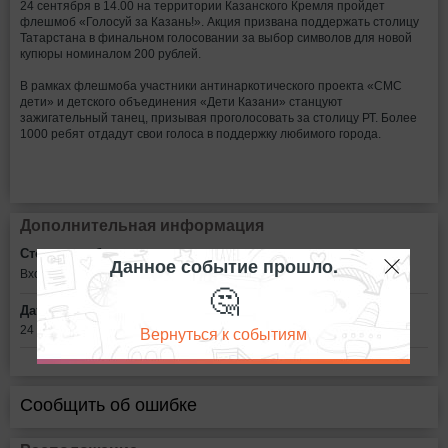
24 сентября в 14.00 на территории Казанского Кремля пройдет
флешмоб «Голосуй за Казань!». Акция призвана поддержать столицу
Татарстана в финальном голосовании за выбор символов для новой
купюры номиналом 200 рублей.
В рамках флешмоба участники антинаркотического проекта «СМС
дети» и детского объединения «Дети Казани» станцуют
зажигательный танец, призывая проголосовать за столицу РТ. Более
1000 ребят отдадут свои голоса в поддержку любимого города.
Дополнительная информация
Стоимость билетов:
Данное событие прошло.
Вход свободный
🤔
Дата:
Вернуться к событиям
24 сентября в 14:00
Сообщить об ошибке