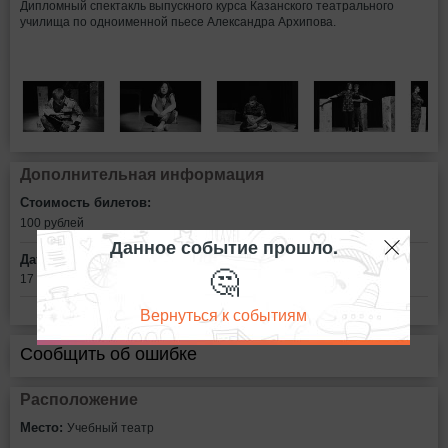
Дипломный спектакль выпускного курса Казанского театрального
училища по одноименной пьесе Александра Архипова.
Дополнительная информация
Стоимость билетов:
100
рублей
Данное событие прошло.
Дата:
🤔
17 октября в 18:00
Вернуться к событиям
Сообщить об ошибке
Расположение
Место:
Учебный театр