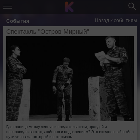
Назад к событиям
События
Спектакль "Остров Мирный"
Где граница между честью и предательством, правдой и
несправедливостью, любовью и подозрением? Это ежедневный выбор
пути человека, который и есть жизнь.